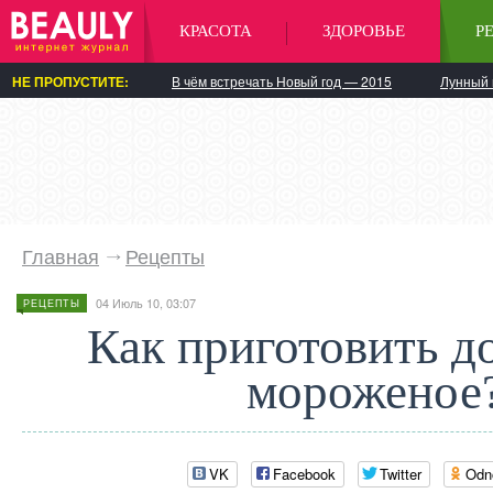
КРАСОТА
ЗДОРОВЬЕ
Р
НЕ ПРОПУСТИТЕ:
В чём встречать Новый год — 2015
Лунный 
Главная
Рецепты
04 Июль 10, 03:07
РЕЦЕПТЫ
Как приготовить 
мороженое
VK
Facebook
Twitter
Odn