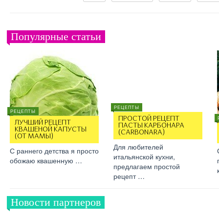
Популярные статьи
РЕЦЕПТЫ
РЕЦЕПТЫ
ПРОСТОЙ РЕЦЕПТ
ЛУЧШИЙ РЕЦЕПТ
ПАСТЫ КАРБОНАРА
КВАШЕНОЙ КАПУСТЫ
(CARBONARA)
(ОТ МАМЫ)
Для любителей
С раннего детства я просто
итальянской кухни,
обожаю квашенную …
предлагаем простой
рецепт …
Новости партнеров