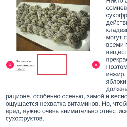
сомнев
сухофр
действ
кладез
могут 
всеми 
вещест
прекра
Листайте и
Поэтом
смотрите все
5 фото
инжир,
яблоки
должны
рационе, особенно осенью, зимой и весно
ощущается нехватка витаминов. Но, чтоб
вред, нужно очень внимательно отнестись
сухофруктов.