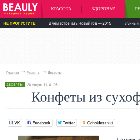
КРАСОТА
ЗДОРОВЬЕ
Р
НЕ ПРОПУСТИТЕ:
В чём встречать Новый год — 2015
Лунный 
Главная
Рецепты
Десерты
20 Август 14, 01:08
ДЕСЕРТЫ
Конфеты из сухо
VK
Facebook
Twitter
Odnoklassniki
Никто 