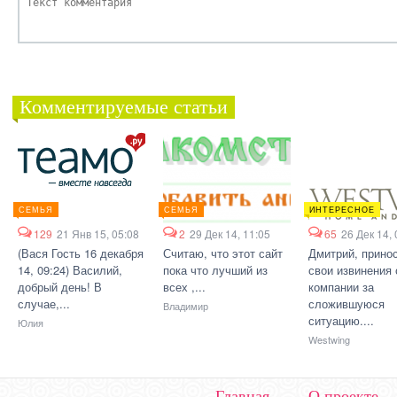
Комментируемые статьи
СЕМЬЯ
СЕМЬЯ
ИНТЕРЕСНОЕ
129
21 Янв 15, 05:08
2
29 Дек 14, 11:05
65
26 Дек 14, 
(Вася Гость 16 декабря
Считаю, что этот сайт
Дмитрий, прино
14, 09:24) Василий,
пока что лучший из
свои извинения 
добрый день! В
всех ,...
компании за
случае,...
сложившуюся
Владимир
ситуацию....
Юлия
Westwing
Главная
О проекте