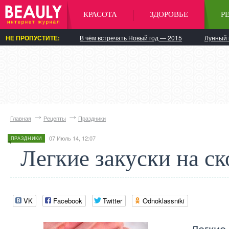
КРАСОТА
ЗДОРОВЬЕ
Р
НЕ ПРОПУСТИТЕ:
В чём встречать Новый год — 2015
Лунный 
Главная
Рецепты
Праздники
07 Июль 14, 12:07
ПРАЗДНИКИ
Легкие закуски на с
VK
Facebook
Twitter
Odnoklassniki
Легкие 