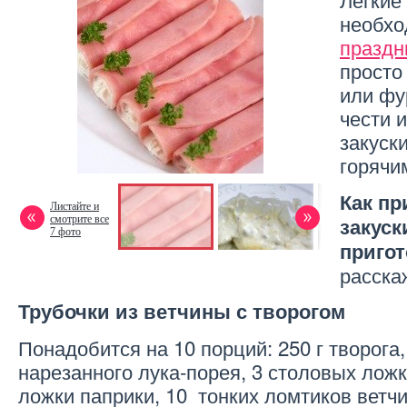
необхо
праздн
просто
или фу
чести и
закуски
горячи
Как пр
Листайте и
закуск
смотрите все
7 фото
пригот
расска
Трубочки из ветчины с творогом
Понадобится на 10 порций: 250 г творога
нарезанного лука-порея, 3 столовых лож
ложки паприки, 10 тонких ломтиков ветчи