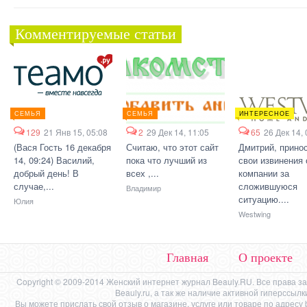
Комментируемые статьи
СЕМЬЯ
СЕМЬЯ
ИНТЕРЕСНОЕ
129
21 Янв 15, 05:08
2
29 Дек 14, 11:05
65
26 Дек 14, 
(Вася Гость 16 декабря
Считаю, что этот сайт
Дмитрий, прино
14, 09:24) Василий,
пока что лучший из
свои извинения 
добрый день! В
всех ,...
компании за
случае,...
сложившуюся
Владимир
ситуацию....
Юлия
Westwing
Главная
О проекте
Copyright © 2009-2014 Женский интернет журнал Beauly.RU. Все права 
Beauly.ru, а так же наличие активной гиперссыл
Вы можете прислать свой отзыв о магазине, услуге или товаре по адресу