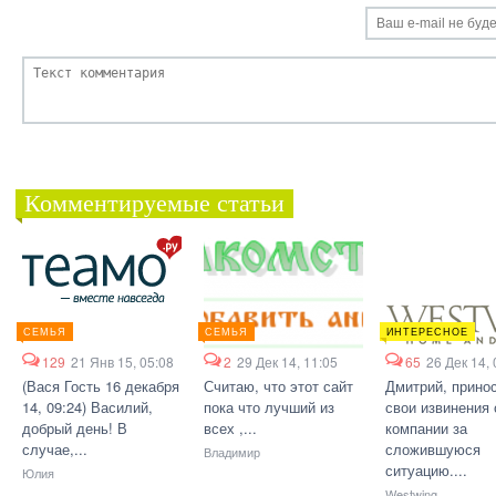
Комментируемые статьи
СЕМЬЯ
СЕМЬЯ
ИНТЕРЕСНОЕ
129
21 Янв 15, 05:08
2
29 Дек 14, 11:05
65
26 Дек 14, 
(Вася Гость 16 декабря
Считаю, что этот сайт
Дмитрий, прино
14, 09:24) Василий,
пока что лучший из
свои извинения 
добрый день! В
всех ,...
компании за
случае,...
сложившуюся
Владимир
ситуацию....
Юлия
Westwing