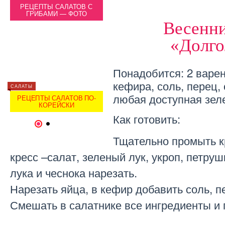
РЕЦЕПТЫ САЛАТОВ С
САЛАТЫ С ЯБЛОКАМИ:
РЕЦ
ГРИБАМИ — ФОТО
РЕЦЕПТЫ
Г
Весенни
«Долго
Понадобится: 2 варен
кефира, соль, перец,
САЛАТЫ
САЛАТЫ
САЛАТЫ
любая доступная зел
РЕЦЕПТЫ САЛАТОВ ПО-
САЛАТЫ ИЗ РЕДЬКИ
РЕЦЕ
КОРЕЙСКИ
РЕЦЕПТЫ
Как готовить:
1
2
Тщательно промыть к
кресс –салат, зеленый лук, укроп, петруш
лука и чеснока нарезать.
Нарезать яйца, в кефир добавить соль, п
Смешать в салатнике все ингредиенты и 