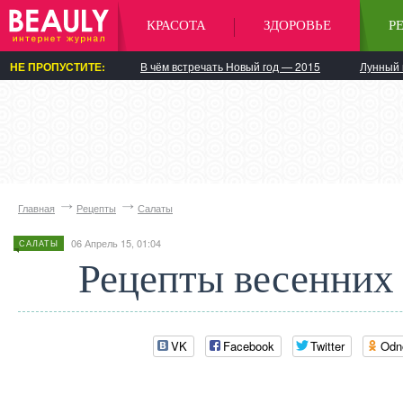
КРАСОТА
ЗДОРОВЬЕ
Р
НЕ ПРОПУСТИТЕ:
В чём встречать Новый год — 2015
Лунный 
Главная
Рецепты
Салаты
06 Апрель 15, 01:04
САЛАТЫ
Рецепты весенних 
VK
Facebook
Twitter
Odn