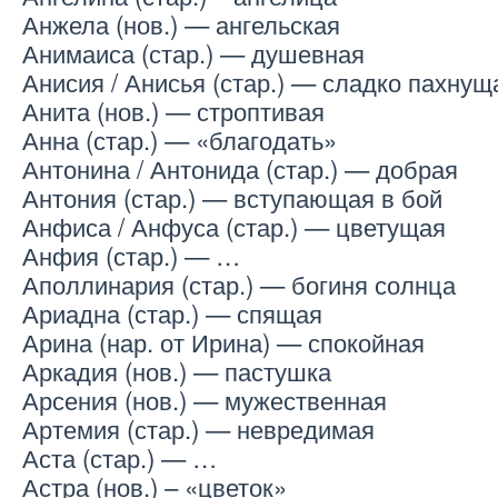
Анжела (нов.) — ангельская
Анимаиса (стар.) — душевная
Анисия / Анисья (стар.) — сладко пахнущ
Анита (нов.) — строптивая
Анна (стар.) — «благодать»
Антонина / Антонида (стар.) — добрая
Антония (стар.) — вступающая в бой
Анфиса / Анфуса (стар.) — цветущая
Анфия (стар.) — …
Аполлинария (стар.) — богиня солнца
Ариадна (стар.) — спящая
Арина (нар. от Ирина) — спокойная
Аркадия (нов.) — пастушка
Арсения (нов.) — мужественная
Артемия (стар.) — невредимая
Аста (стар.) — …
Астра (нов.) – «цветок»