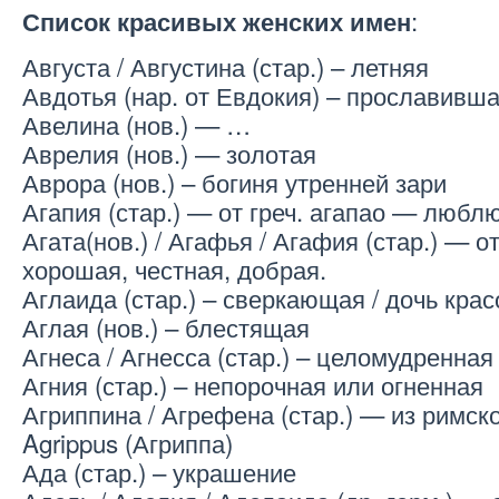
:
Список красивых женских имен
Августа / Августина (стар.) – летняя
Авдотья (нар. от Евдокия) – прославивш
Авелина (нов.) — …
Аврелия (нов.) — золотая
Аврора (нов.) – богиня утренней зари
Агапия (стар.) — от греч. агапао — люблю
Агата(нов.) / Агафья / Агафия (стар.) — о
хорошая, честная, добрая.
Аглаида (стар.) – сверкающая / дочь крас
Аглая (нов.) – блестящая
Агнеса / Агнесса (стар.) – целомудренная
Агния (стар.) – непорочная или огненная
Агриппина / Агрефена (стар.) — из римск
Agrippus (Агриппа)
Ада (стар.) – украшение