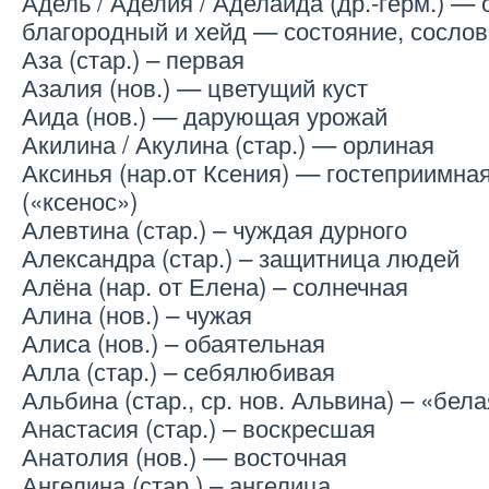
Адель / Аделия / Аделаида (др.-герм.) —
благородный и хейд — состояние, сослов
Аза (стар.) – первая
Азалия (нов.) — цветущий куст
Аида (нов.) — дарующая урожай
Акилина / Акулина (стар.) — орлиная
Аксинья (нар.от Ксения) — гостеприимна
(«ксенос»)
Алевтина (стар.) – чуждая дурного
Александра (стар.) – защитница людей
Алёна (нар. от Елена) – солнечная
Алина (нов.) – чужая
Алиса (нов.) – обаятельная
Алла (стар.) – себялюбивая
Альбина (стар., ср. нов. Альвина) – «бел
Анастасия (стар.) – воскресшая
Анатолия (нов.) — восточная
Ангелина (стар.) – ангелица