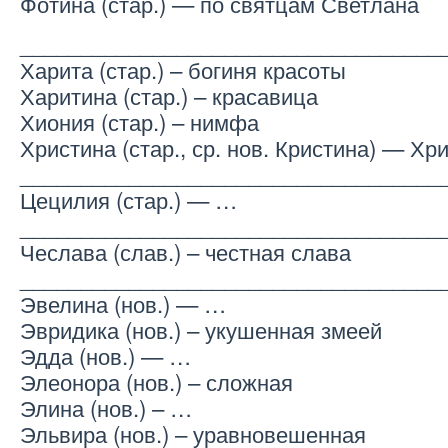
Фотина (стар.) — по святцам Светлана
___________________________________
Харита (стар.) – богиня красоты
Харитина (стар.) – красавица
Хиония (стар.) – нимфа
Христина (стар., ср. нов. Кристина) — Хр
___________________________________
Цецилия (стар.) — …
___________________________________
Чеслава (слав.) – честная слава
___________________________________
Эвелина (нов.) — …
Эвридика (нов.) – укушенная змеей
Эдда (нов.) — …
Элеонора (нов.) – сложная
Элина (нов.) – …
Эльвира (нов.) – уравновешенная