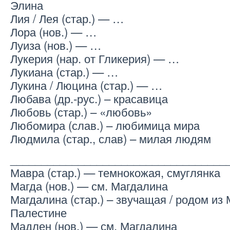
Элина
Лия / Лея (стар.) — …
Лора (нов.) — …
Луиза (нов.) — …
Лукерия (нар. от Гликерия) — …
Лукиана (стар.) — …
Лукина / Люцина (стар.) — …
Любава (др.-рус.) – красавица
Любовь (стар.) – «любовь»
Любомира (слав.) – любимица мира
Людмила (стар., слав) – милая людям
___________________________________
Мавра (стар.) — темнокожая, смуглянка
Магда (нов.) — см. Магдалина
Магдалина (стар.) – звучащая / родом из 
Палестине
Мадлен (нов.) — см. Магдалина