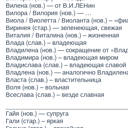
Вилена (нов.) — от В.И.ЛЕНин
Вилора / Вилория (нов.) — …
Виола / Виолетта / Виоланта (нов.) – «фи
Виринея (стар.) — зеленеющая, свежая
Виталия / Виталина (нов.) – жизненная
Влада (слав.) – владеющая
Владилена (нов.) — cокращение от «Вла
Владимира (нов.) – владеющая миром
Владислава (слав.) – владеющая славой
Владлена (нов.) — аналогично Владилен
Власта (слав.) – властительница
Воля (нов.) – вольная
Всеслава (слав.) – везде славная
___________________________________
Гайя (нов.) — супруга
Гали (стар.) – яркая
Галина (стар.) – спокойная