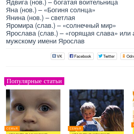
Ядвига (нов.) – богатая воительница
Яна (нов.) – «Богиня солнца»
Янина (нов.) – светлая
Яромира (слав.) – «солнечный мир»
Ярослава (слав.) – «горящая слава» или
мужскому имени Ярослав
VK
Facebook
Twitter
Odn
Популярные статьи
СЕМЬЯ
СЕМЬЯ