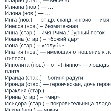
Илиана (нов.) — …
Илона (нов.) — …
Инга (нов.) — от др.-сканд. ингвио — имя
Инесса (нов.) – безмятежная
Инна (стар.) – имя Рима / бурный поток
Иоанна (стар.) – «божий дар»
Иона (стар.) – «голубь»
Ипатия (нов.) — имеющая отношение к 
(гиппос)
Ипполита (нов.) – от «(г)иппо» — лошадь
плита
Ираида (стар.) – богиня радуги
Ироида (стар.) — героическая, дочь героя
Ираклия (стар.) — …
Ирина (стар.) – «мир»
Исидора (стар.) – покровительница плод
Искра (нов.) — яркая