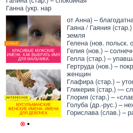
Ганна (укр. нар
от Анна) – благодатн
Гаяна / Гаяния (стар.)
земля
Гелена (нов. польск. 
СЕМЬЯ
СЕМЬЯ
Гелия (нов.) – солнеч
КРАСОТА
КРАСИВЫЕ МУЖСКИЕ
КРА
ТЬ
ИМЕНА. КАК ВЫБРАТЬ ИМЯ
КАК ПРАВИЛЬНО ВЫБРАТЬ
ИМЕНА
Гелла (стар.) – упавш
ДЛЯ МАЛЬЧИКА
ПУДРУ ДЛЯ ЛИЦА
Гертруда (нов.) – по
женщин
Глафира (стар.) – ут
Гликерия (стар.) — с
Глория (стар.) – «сла
ИНТЕРЕСНОЕ
ИНТЕРЕ
Голуба (др.-рус.) – н
СЕМЬЯ
МУСУЛЬМАНСКИЕ
М
ЫЙ
ЖЕНСКИЕ ИМЕНА. ИМЕНА
КАК ВЫБРАТЬ СВАДЕБНЫЙ
ЖЕНС
Горислава (слав.) – 
ДЛЯ ДЕВОЧЕК
БУКЕТ
1
2