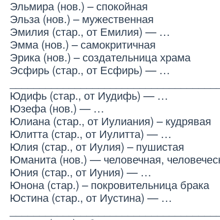
Эльмира (нов.) – спокойная
Эльза (нов.) – мужественная
Эмилия (стар., от Емилия) — …
Эмма (нов.) – самокритичная
Эрика (нов.) – создательница храма
Эсфирь (стар., от Есфирь) — …
___________________________________
Юдифь (стар., от Иудифь) — …
Юзефа (нов.) — …
Юлиана (стар., от Иулиания) – кудрявая
Юлитта (стар., от Иулитта) — …
Юлия (стар., от Иулия) – пушистая
Юманита (нов.) — человечная, человечес
Юния (стар., от Иуния) — …
Юнона (стар.) – покровительница брака
Юстина (стар., от Иустина) — …
___________________________________