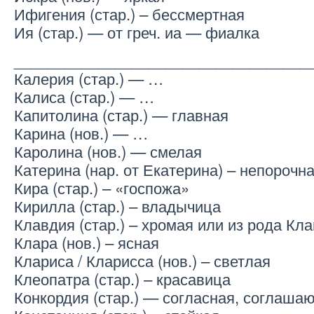
Ифигения (стар.) – бессмертная
Ия (стар.) — от греч. иа — фиалка
___________________________________
Калерия (стар.) — …
Калиса (стар.) — …
Капитолина (стар.) — главная
Карина (нов.) — …
Каролина (нов.) — смелая
Катерина (нар. от Екатерина) – непорочн
Кира (стар.) – «госпожа»
Кирилла (стар.) – владычица
Клавдия (стар.) – хромая или из рода Кл
Клара (нов.) – ясная
Клариса / Кларисса (нов.) – светлая
Клеопатра (стар.) – красавица
Конкордия (стар.) — согласная, соглаша