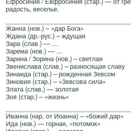
Ефросиния / Евфросиния (стар.) — от гр
радость, веселье.
___________________________________
Жанна (нов.) – «дар Бога»
Ждана (др.-рус.) – ждущая
Зара (слав.) — …
Зарема (нов.) — …
Зарина / Зорина (нов.) – светлая
Звенислава (слав.) – разносящая славу
Зинаида (стар.) – рожденная Зевсом
Зиновия (стар.) – «Зевсова сила»
Злата (слав.) — золотая
Зоя (стар.) – «жизнь»
___________________________________
Иванна (нар. от Иоанна) – «божий дар»
Ида (нов.) — горная, «потомок»
Илария (стар.) — веселая