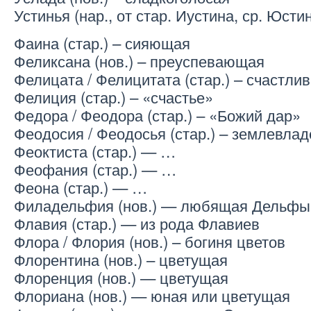
Устинья (нар., от стар. Иустина, ср. Юсти
Фаина (стар.) – сияющая
Феликсана (нов.) – преуспевающая
Фелицата / Фелицитата (стар.) – счастли
Фелиция (стар.) – «счастье»
Федора / Феодора (стар.) – «Божий дар»
Феодосия / Феодосья (стар.) – землевла
Феоктиста (стар.) — …
Феофания (стар.) — …
Феона (стар.) — …
Филадельфия (нов.) — любящая Дельфы
Флавия (стар.) — из рода Флавиев
Флора / Флория (нов.) – богиня цветов
Флорентина (нов.) – цветущая
Флоренция (нов.) — цветущая
Флориана (нов.) — юная или цветущая