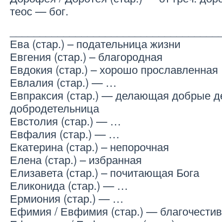
теос — бог.
___________________________________
Ева (стар.) – подательница жизни
Евгения (стар.) – благородная
Евдокия (стар.) – хорошо прославленная
Евлалия (стар.) — …
Евпраксия (стар.) — делающая добрые д
добродетельница
Евстолия (стар.) — …
Евфалия (стар.) — …
Екатерина (стар.) – непорочная
Елена (стар.) – избранная
Елизавета (стар.) – почитающая Бога
Еликонида (стар.) — …
Ермиония (стар.) — …
Ефимия / Евфимия (стар.) — благочести