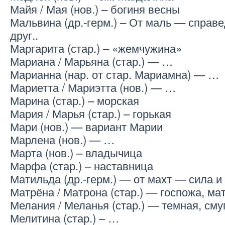
Майя / Мая (нов.) – богиня весны
Мальвина (др.-герм.) – От маль — справ
друг..
Маргарита (стар.) – «жемчужина»
Мариана / Марьяна (стар.) — …
Марианна (нар. от стар. Мариамна) — …
Мариетта / Мариэтта (нов.) — …
Марина (стар.) – морская
Мария / Марья (стар.) – горькая
Мари (нов.) — вариант Марии
Марлена (нов.) — …
Марта (нов.) – владычица
Марфа (стар.) – наставница
Матильда (др.-герм.) — от махт — сила 
Матрёна / Матрона (стар.) — госпожа, ма
Мелания / Меланья (стар.) — темная, сму
Мелитина (стар.) – …