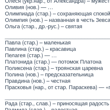
Олеся (укр.нар., от Александра) – мужес
Оливия (нов.) — …
Олимпиада (стар.) – сохраняющая споко
Олимпия (нов.) – названная в честь Зевс
Ольга (стар., др.-рус.) – святая
___________________________________
Павла (стар.) – маленькая
Павлина (стар.) – красавица
Пелагея (стар.) — …
Платонида (стар.) — потомок Платона
Поликсена (стар.) – троянская царевна
Полина (нов.) – предсказательница
Правдина (нов.) – честная
Прасковья (нар., от стар. Параскева) — 
___________________________________
Рада (стар., слав.) – приносящая радость
Радмила (слав.) – радостная