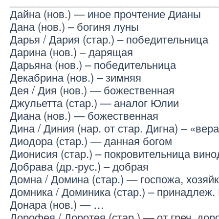
___________________________________
Дайна (нов.) — иное прочтение Дианы
Дана (нов.) – богиня луны
Дарья / Дария (стар.) – победительница
Дарина (нов.) – дарящая
Дарьяна (нов.) – победительница
Декабрина (нов.) – зимняя
Дея / Дия (нов.) — божественная
Джульетта (стар.) — аналог Юлии
Диана (нов.) — божественная
Дина / Диния (нар. от стар. Дигна) – «вер
Диодора (стар.) — данная богом
Дионисия (стар.) – покровительница вин
Добрава (др.-рус.) – добрая
Домна / Домина (стар.) — госпожа, хозяй
Домника / Доминика (стар.) – принадлеж.
Донара (нов.) — …
Дорофея / Доротея (стар.) — от греч. дор