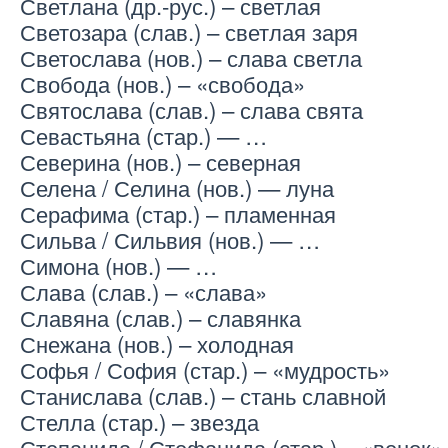
Светлана (др.-рус.) – светлая
Светозара (слав.) – светлая заря
Светослава (нов.) – слава светла
Свобода (нов.) – «свобода»
Святослава (слав.) – слава свята
Севастьяна (стар.) — …
Северина (нов.) – северная
Селена / Селина (нов.) — луна
Серафима (стар.) – пламенная
Сильва / Сильвия (нов.) — …
Симона (нов.) — …
Слава (слав.) – «слава»
Славяна (слав.) – славянка
Снежана (нов.) – холодная
Софья / София (стар.) – «мудрость»
Станислава (слав.) – стань славной
Стелла (стар.) – звезда
Степанида / Стефанида (стар.) – «венок»