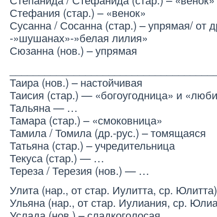
Стефания (стар.) – «венок»
Сусанна / Сосанна (стар.) – упрямая/ от 
-»шушанах»-»белая лилия»
Сюзанна (нов.) – упрямая
___________________________________
Таира (нов.) – настойчивая
Таисия (стар.) — «богоугодница» и «люб
Тальяна — …
Тамара (стар.) – «смоковница»
Тамила / Томила (др.-рус.) – томящаяся
Татьяна (стар.) – учредительница
Текуса (стар.) — …
Тереза / Терезия (нов.) — …
Улита (нар., от стар. Иулитта, ср. Юлитт
Ульяна (нар., от стар. Иулиания, ср. Юли
Услада (нов.) – сладкоголосая