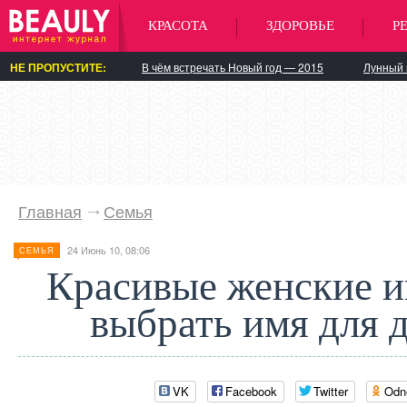
КРАСОТА
ЗДОРОВЬЕ
Р
НЕ ПРОПУСТИТЕ:
В чём встречать Новый год — 2015
Лунный 
Главная
Семья
24 Июнь 10, 08:06
СЕМЬЯ
Красивые женские и
выбрать имя для 
VK
Facebook
Twitter
Odn