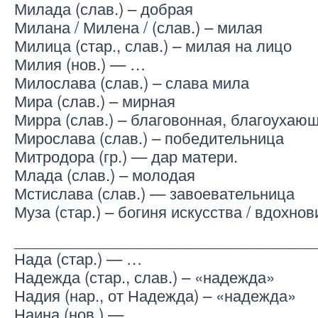
Милада (слав.) – добрая
Милана / Милена / (слав.) – милая
Милица (стар., слав.) – милая на лицо
Милия (нов.) — …
Милослава (слав.) – слава мила
Мира (слав.) – мирная
Мирра (слав.) – благовонная, благоухаю
Мирослава (слав.) – победительница
Митродора (гр.) — дар матери.
Млада (слав.) – молодая
Мстислава (слав.) — завоевательница
Муза (стар.) – богиня искусства / вдохно
___________________________________
Нада (стар.) — …
Надежда (стар., слав.) – «надежда»
Надия (нар., от Надежда) – «надежда»
Наина (нов.) — …