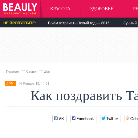
КРАСОТА
ЗДОРОВЬЕ
Р
НЕ ПРОПУСТИТЕ:
В чём встречать Новый год — 2015
Лунный 
Главная
Семья
Дом
14 Январь 15, 11:01
ДОМ
Как поздравить Т
VK
Facebook
Twitter
Odn