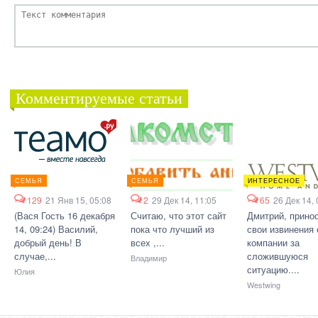
Комментируемые статьи
СЕМЬЯ
СЕМЬЯ
ИНТЕРЕСНОЕ
129
21 Янв 15, 05:08
2
29 Дек 14, 11:05
65
26 Дек 14, 
(Вася Гость 16 декабря
Считаю, что этот сайт
Дмитрий, прино
14, 09:24) Василий,
пока что лучший из
свои извинения 
добрый день! В
всех ,...
компании за
случае,...
сложившуюся
Владимир
ситуацию....
Юлия
Westwing