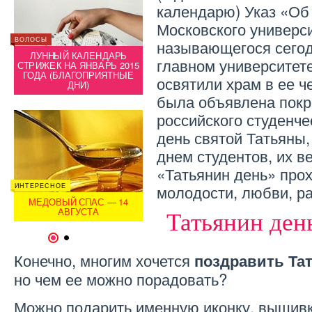
календарю) Указ «Об
Московского универси
ВОЛОСЫ
ВОЛОСЫ
называющегося сегод
ЛУННЫЙ КАЛЕНДАРЬ
ЛУ
главном университет
ИНТЕРЕСНОЕ
СТРИЖЕК НА ЯНВАРЬ 2015
СТРИЖ
О
ГОДА (БЛАГОПРИЯТНЫЕ
ЯБЛОЧНЫЙ СПАС — ЧТО
ГОДА
освятили храм в ее ч
ДНИ)
ЭТО ЗА ПРАЗДНИК?
была объявлена пок
российского студенче
день святой Татьяны,
днем студентов, их в
«Татьянин день» про
молодости, любви, ра
ИНТЕРЕСНОЕ
СЕМЬЯ
ИНТЕРЕ
И
МЕДОВЫЙ СПАС — 14
НОВОГОДНИЕ ТРАДИЦИИ
МЕД
АВГУСТА
РОССИИ
Татьянин ден
1
2
Конечно, многим хочется
поздравить Та
но чем ее можно порадовать?
Можно подарить именную иконку, вышив