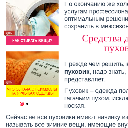
По окончанию же хол
услугам профессиона
оптимальным решени
сохранить в межсезо
ИНТЕРЕСНОЕ
ДОМ
ДОМ
Средства 
ПОРОШОК «УШАСТЫЙ
КАК СТИРАТЬ ВЕЩИ?
КАК
НЯНЬ» (ОТЗЫВЫ)
пухо
Прежде чем решить,
, надо знать,
пуховик
представляет.
ДОМ
ОТЗЫВЫ
ДОМ
Пуховик – одежда по
ЧТО ОЗНАЧАЮТ СИМВОЛЫ
СУШИЛКА ДЛЯ БЕЛЬЯ –
ЧТО 
НА ЯРЛЫКАХ ОДЕЖДЫ
ОТЗЫВ
НА 
гагачьим пухом, искл
ноская.
1
2
Сейчас не все пуховики имеют начинку из
называть все зимние вещи, имеющие вну