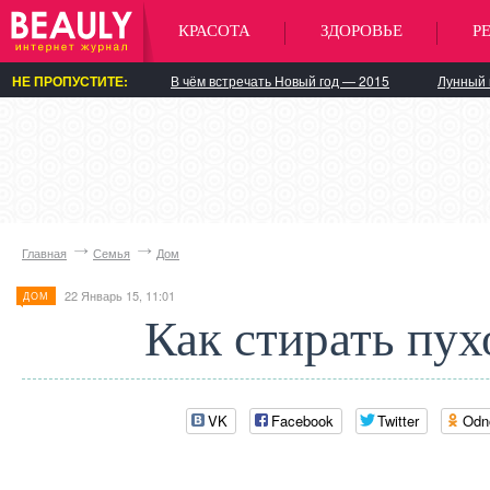
КРАСОТА
ЗДОРОВЬЕ
Р
НЕ ПРОПУСТИТЕ:
В чём встречать Новый год — 2015
Лунный 
Главная
Семья
Дом
22 Январь 15, 11:01
ДОМ
Как стирать пух
VK
Facebook
Twitter
Odn