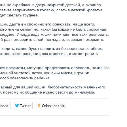
она не скреблась в дверь закрытой детской, а входила
ретите запрыгивать в коляску, спать в детской кроватке.
дет сделать труднее.
шку, дайте ей спокойно его обнюхать. Чаще всего,
ого члена семьи, но, какая бы кошка не была спокойная,
аедине. Иногда ведь кошки начинают все-таки ревновать.
 раз поговорите с ней, погладьте, вовремя покормите.
 ходить, важно будет следить за безопасностью обоих.
тнее всего расценит, как агрессию, и может ранить
все предметы, могущие представлять опасность, такие как
льной чистотой лоток, кошачьи миски, игрушки.
особ обезопасить ребенка.
опасный для вашей кошки. Любознательность маленького
, поэтому их общение нужно свести до минимума.
ebook
Twitter
Odnoklassniki