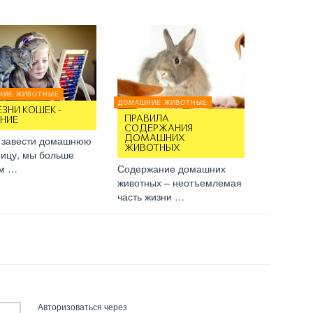
НИЕ ЖИВОТНЫЕ
ДОМАШНИЕ ЖИВОТНЫЕ
ЗНИ КОШЕК -
ПРАВИЛА
ЕНИЕ
СОДЕРЖАНИЯ
 завести домашнюю
ДОМАШНИХ
ЖИВОТНЫХ
ицу, мы больше
м …
Содержание домашних
животных – неотъемлемая
часть жизни …
Авторизоваться через