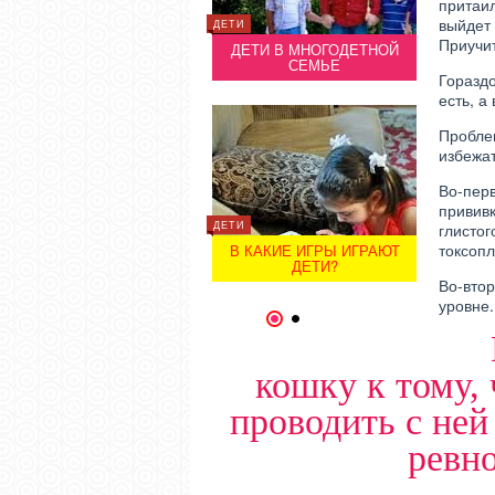
притаил
выйдет 
ДЕТИ
Приучит
ДЕТИ В МНОГОДЕТНОЙ
ДОМАШНИЕ ЖИВОТНЫЕ
ДОМАШНИЕ
СЕМЬЕ
СТРИЖКА СОБАК И КОШЕК
СТРИЖКА
Гораздо
есть, а
Пробле
избежат
Во-перв
привив
ДЕТИ
глисто
ДЕТИ
ДЕТИ
токсопл
В КАКИЕ ИГРЫ ИГРАЮТ
РЕБЕНОК НЕ ХОЧЕТ
РЕБЕ
ДЕТИ?
ОБЩАТЬСЯ…
О
Во-втор
уровне.
1
2
кошку к тому, 
проводить с ней
ревно