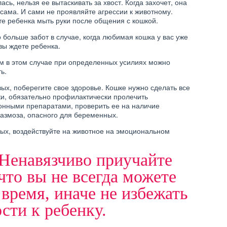
ась, нельзя ее вытаскивать за хвост. Когда захочет, она
сама. И сами не проявляйте агрессии к животному.
ДЕТИ
е ребенка мыть руки после общения с кошкой.
ДЕТИ В МНОГОДЕТНОЙ
 ЖИВОТНЫЕ
СЕМЬЕ
 СОБАК И КОШЕК
 больше забот в случае, когда любимая кошка у вас уже
 вы ждете ребенка.
м в этом случае при определенных усилиях можно
ь.
ых, поберегите свое здоровье. Кошке нужно сделать все
ки, обязательно профилактически пролечить
ДЕТИ
гонными препаратами, проверить ее на наличие
азмоза, опасного для беременных.
В КАКИЕ ИГРЫ ИГРАЮТ
НОК НЕ ХОЧЕТ
ДЕТИ?
БЩАТЬСЯ…
ых, воздействуйте на животное на эмоциональном
Ненавязчиво приучайте
что вы не всегда можете
 время, иначе не избежать
сти к ребенку.