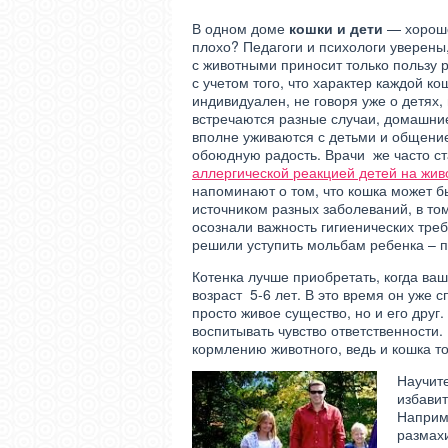
В одном доме
кошки и дети
— хорошо
плохо? Педагоги и психологи уверены
с животными приносит только пользу 
с учетом того, что характер каждой ко
индивидуален, не говоря уже о детях,
встречаются разные случаи, домашни
вполне уживаются с детьми и общени
обоюдную радость. Врачи же часто ст
аллергической реакцией детей на жив
напоминают о том, что кошка может б
источником разных заболеваний, в том 
осознали важность гигиенических тре
решили уступить мольбам ребенка – 
Котенка лучше приобретать, когда ва
возраст 5-6 лет. В это время он уже с
просто живое существо, но и его друг
воспитывать чувство ответственности
кормлению животного, ведь и кошка то
Научит
избавит
Наприме
размахи