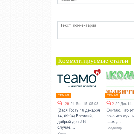
Комментируемые статьи
СЕМЬЯ
СЕМЬЯ
129
21 Янв 15, 05:08
2
29 Дек 14,
(Вася Гость 16 декабря
Считаю, что эт
14, 09:24) Василий,
пока что лучши
добрый день! В
всех ,...
случае,...
Владимир
Юлия