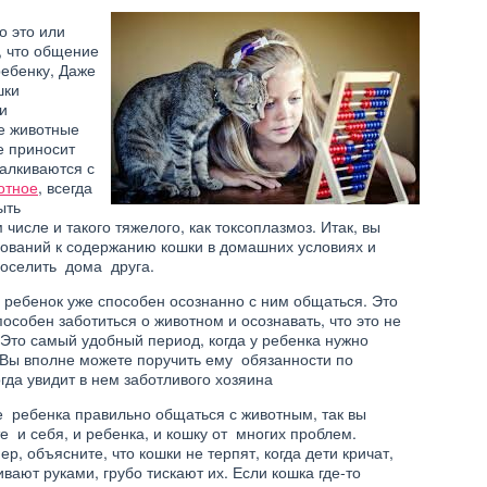
 это или
, что общение
ребенку, Даже
шки
 и
е животные
е приносит
алкиваются с
отное
, всегда
ыть
числе и такого тяжелого, как токсоплазмоз. Итак, вы
бований к содержанию кошки в домашних условиях и
поселить дома друга.
ш ребенок уже способен осознанно с ним общаться. Это
пособен заботиться о животном и осознавать, что это не
. Это самый удобный период, когда у ребенка нужно
. Вы вполне можете поручить ему обязанности по
гда увидит в нем заботливого хозяина
е ребенка правильно общаться с животным, так вы
е и себя, и ребенка, и кошку от многих проблем.
р, объясните, что кошки не терпят, когда дети кричат,
вают руками, грубо тискают их. Если кошка где-то