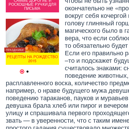
чтобы не быть узнан
САМЫЕ ДОРОГИЕ И
СА
РОСКОШНЫЕ РУЧКИ ДЛЯ
ЧТО ПРИГОТОВИТЬ НА
РОСК
окончательно не «про
ПИСЬМА
НОВЫЙ ГОД?
вокруг себя кочергой 
голову глиняный горш
магического было в 
вера, что если соблю
то обязательно будет
Если его правильно 
ПРАЗДНИКИ
ПРАЗДН
ЗДОРОВЬЕ
РЕЦЕПТЫ НА РОЖДЕСТВО
РЕЦЕ
–то и подскажет буду
В
ПОЛЕЗНЫЙ ЧЕРНОСЛИВ
2015
считалось знаками: с
1
2
поведение животных
расплавленного воска, количество предмет
например, о нраве будущего мужа девушк
поведению тараканов, пауков и муравьев
девушка брала хлеб или пирог и вечером
улицу и спрашивала первого проходящего
звать — в уверенности, что с таким имене
простого гадания существовало множест