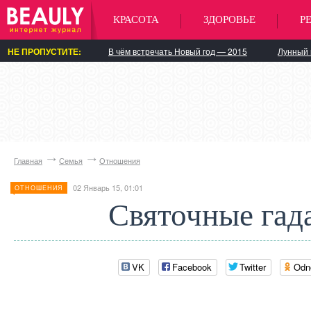
КРАСОТА
ЗДОРОВЬЕ
Р
НЕ ПРОПУСТИТЕ:
В чём встречать Новый год — 2015
Лунный 
Главная
Семья
Отношения
02 Январь 15, 01:01
ОТНОШЕНИЯ
Святочные гад
VK
Facebook
Twitter
Odn