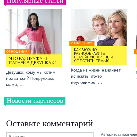
Популярные статьи
ОТНОШЕНИЯ
КАК МОЖНО
ОТНОШЕНИЯ
РАЗНООБРАЗИТЬ
СЕМЕЙНУЮ ЖИЗНЬ И
ЧТО РАЗДРАЖАЕТ
СПЛОТИТЬ СЕМЬЮ
ПАРНЕЙ В ДЕВУШКАХ?
Когда из жизни начинает
Девушки, кому мы хотим
исчезать что-то
нравиться? Подружкам,
неуловимое, …
маме, …
Новости партнеров
Оставьте комментарий
Авторизоваться чер