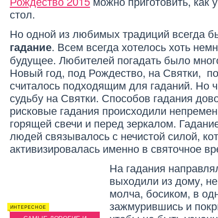
Рождество 2015
можно приготовить, как 
стол.
Но одной из любимых традиций всегда 
. Всем всегда хотелось хоть нем
гадание
будущее. Любителей погадать было много
Новый год, под Рождество, на Святки, п
считалось подходящим для гаданий. Но 
судьбу на Святки. Способов гадания дово
рисковые гадания происходили непременн
горящей свечи и перед зеркалом. Гадание
людей связывалось с нечистой силой, ко
активизировалась именно в святочное в
На гадания направля
выходили из дому, не
молча, босиком, в од
зажмурившись и покр
ИНТЕРЕСНОЕ
ИНТЕРЕ
РЕЦЕПТЫ