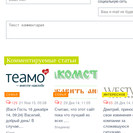
социальную сеть
Комментируемые статьи
СЕМЬЯ
СЕМЬЯ
ИНТЕРЕСНОЕ
129
21 Янв 15, 05:08
2
29 Дек 14, 11:05
65
26 Дек 14, 
(Вася Гость 16 декабря
Считаю, что этот сайт
Дмитрий, прино
14, 09:24) Василий,
пока что лучший из
свои извинения 
добрый день! В
всех ,...
компании за
случае,...
сложившуюся
Владимир
ситуацию....
Юлия