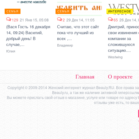
СЕМЬЯ
СЕМЬЯ
ИНТЕРЕСНОЕ
129
21 Янв 15, 05:08
2
29 Дек 14, 11:05
65
26 Дек 14, 
(Вася Гость 16 декабря
Считаю, что этот сайт
Дмитрий, прино
14, 09:24) Василий,
пока что лучший из
свои извинения 
добрый день! В
всех ,...
компании за
случае,...
сложившуюся
Владимир
ситуацию....
Юлия
Westwing
Главная
О проекте
Copyright © 2009-2014 Женский интернет журнал Beauly.RU. Все права 
Beauly.ru, а так же наличие активной гиперссыл
Вы можете прислать свой отзыв о магазине, услуге или товаре по адресу
отзывы уже есть, то ваш