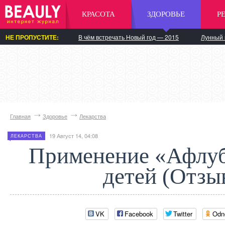
КРАСОТА
ЗДОРОВЬЕ
Р
НЕ ПРОПУСТИТЕ:
В чём встречать Новый год — 2015
Лунный 
Главная
Здоровье
Лекарства
19 Август 14, 04:08
ЛЕКАРСТВА
Применение «Афлуб
детей (Отзы
VK
Facebook
Twitter
Odn