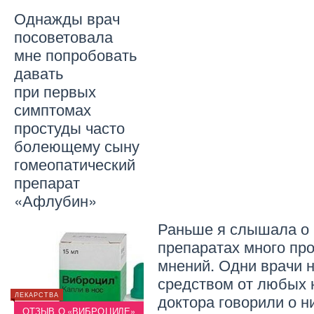
Однажды врач
посоветовала
мне попробовать
давать
при первых
симптомах
простуды часто
болеющему сыну
гомеопатический
препарат
«Афлубин»
Раньше я слышала о 
препаратах много пр
мнений. Одни врачи н
средством от любых н
доктора говорили о н
ЛЕКАРСТВА
ЛЕКАРСТВА
ЛЕКАРС
Й
ОТЗЫВ О «ВИБРОЦИЛЕ»
«ЛАЗОЛВАН» ДЛЯ ДЕТЕЙ
ОТЗЫ