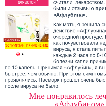
считали лекарством. 
ДЛЯ ДЕТЕЙ
(ОТЗЫВЫ)
были и отзывы о
при
.
«Афлубина»
Как мать, я решила с
действие «Афлубина»
очередной простуде. 
ЛЕКАРСТВА
ЛЕКАРСТВА
ЛЕКАРС
как почувствовала н
КАШТАН КОНСКИЙ:
НЕ
ЭСПУМИЗАН: ПРИМЕНЕНИЕ
ПРИМЕНЕНИЕ В МЕДИЦИНЕ
ЭСПУМ
вируса, я стала пить
каждые 2 часа по 8-10
1
2
болезни капли приним
по 10 капель. Принимая «Афлубин», я вы
быстрее, чем обычно. При этом симптом
проявлялись. Насморк прошел очень быс
после вируса не было.
Мне понравилось леч
«Афлубином»