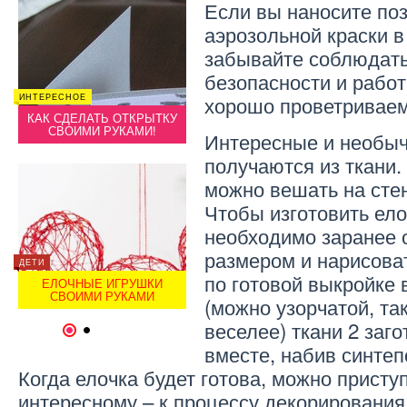
Если вы наносите по
аэрозольной краски в
забывайте соблюдать
безопасности и работ
хорошо проветривае
ИНТЕРЕСНОЕ
ДОМ
ИНТЕРЕ
И
КАК СДЕЛАТЬ ОТКРЫТКУ
УКРАСИТЬ ДОМ СВОИМИ
КАК 
СВОИМИ РУКАМИ!
РУКАМИ!
С
Интересные и необыч
получаются из ткани.
можно вешать на стен
Чтобы изготовить ело
необходимо заранее 
размером и нарисова
ДЕТИ
ИНТЕРЕСНОЕ
ДЕТИ
по готовой выкройке 
Н
ЕЛОЧНЫЕ ИГРУШКИ
МАКИЯЖ НА ХЭЛЛОУИН
ЕЛ
СВОИМИ РУКАМИ
СВОИМИ РУКАМИ
С
(можно узорчатой, та
веселее) ткани 2 заго
1
2
вместе, набив синтеп
Когда елочка будет готова, можно присту
интересному – к процессу декорирования.