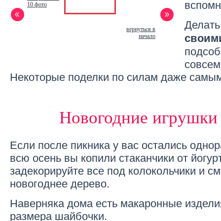
вспомн
10 фото
Делат
вернуться в
своим
начало
подсоб
совсем
Некоторые поделки по силам даже самы
Новогодние игрушки 
Если после пикника у вас остались одно
всю осень вы копили стаканчики от йогур
задекорируйте все под колокольчики и с
новогоднее дерево.
Наверняка дома есть макаронные изделия
размера шайбочки.