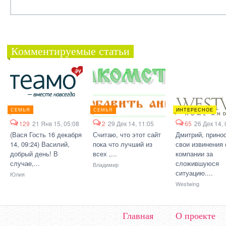
Комментируемые статьи
СЕМЬЯ
СЕМЬЯ
ИНТЕРЕСНОЕ
129
21 Янв 15, 05:08
2
29 Дек 14, 11:05
65
26 Дек 14, 
(Вася Гость 16 декабря
Считаю, что этот сайт
Дмитрий, прино
14, 09:24) Василий,
пока что лучший из
свои извинения 
добрый день! В
всех ,...
компании за
случае,...
сложившуюся
Владимир
ситуацию....
Юлия
Westwing
Главная
О проекте