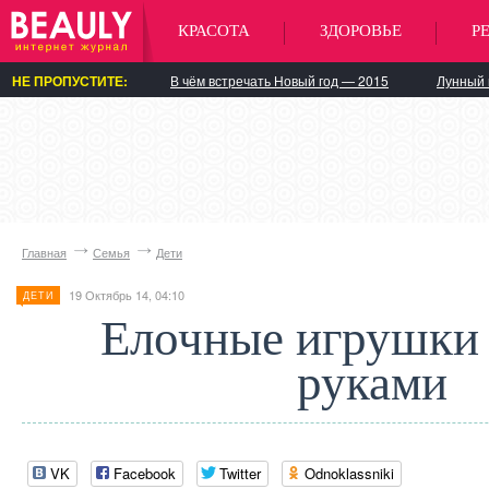
КРАСОТА
ЗДОРОВЬЕ
Р
НЕ ПРОПУСТИТЕ:
В чём встречать Новый год — 2015
Лунный 
Главная
Семья
Дети
19 Октябрь 14, 04:10
ДЕТИ
Елочные игрушки
руками
VK
Facebook
Twitter
Odnoklassniki