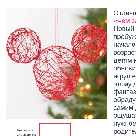
Отличн
«
Чем з
Новый 
пробуж
начало
возраст
детям 
обнови
игруше
этому 
фантаз
обраду
самим 
ощущат
нужном
родите
Листайте и
смотрите все