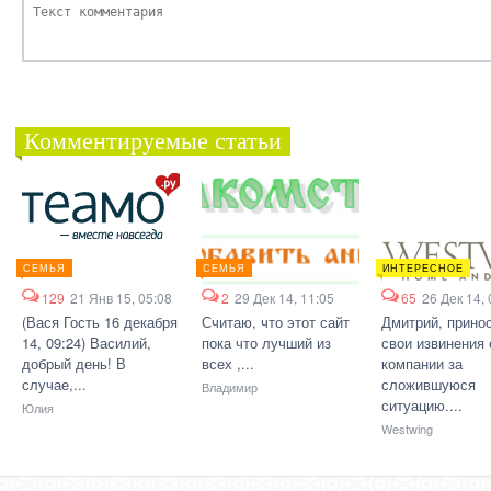
Комментируемые статьи
СЕМЬЯ
СЕМЬЯ
ИНТЕРЕСНОЕ
129
21 Янв 15, 05:08
2
29 Дек 14, 11:05
65
26 Дек 14, 
(Вася Гость 16 декабря
Считаю, что этот сайт
Дмитрий, прино
14, 09:24) Василий,
пока что лучший из
свои извинения 
добрый день! В
всех ,...
компании за
случае,...
сложившуюся
Владимир
ситуацию....
Юлия
Westwing