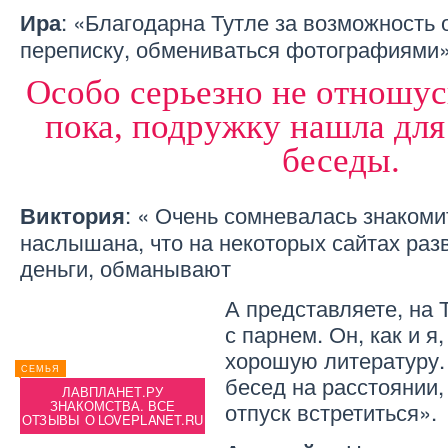
: «Благодарна Тутле за возможность 
Ира
переписку, обмениваться фотографиями»
Особо серьезно не отношу
пока, подружку нашла дл
беседы.
: « Очень сомневалась знакоми
Виктория
наслышана, что на некоторых сайтах раз
деньги, обманывают
А представляете, на 
с парнем. Он, как и я
хорошую литературу.
СЕМЬЯ
СЕМЬЯ
бесед на расстоянии,
СЕМЬЯ
ЛАВПЛАНЕТ.РУ
Е
ЗНАКОМСТВА БАДУ. ВСЕ
отпуск встретиться».
ЗНАКОМСТВА. ВСЕ
ЗН
АХ
ОТЗЫВЫ О ЗНАКОМСТВАХ
ОТЗЫВЫ О LOVEPLANET.RU
ОТЗЫВ
BADOO