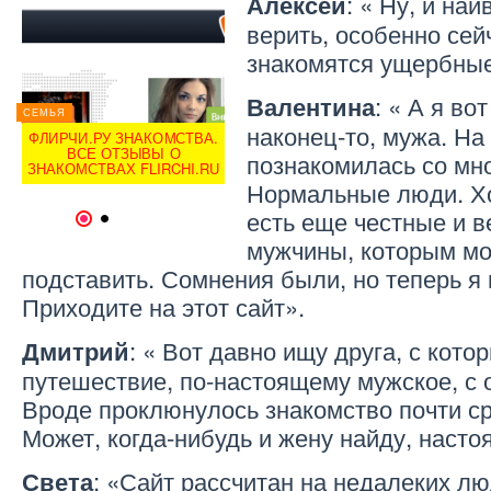
: « Ну, и на
Алексей
верить, особенно сей
знакомятся ущербны
СЕМЬЯ
: « А я во
Валентина
ХРИСТИАНСКИЕ
СЕМЬЯ
ЗНАКОМСТВА НА
СЕМЬЯ
наконец-то, мужа. На
ВЫ
ИНВИКТОРИ. ВСЕ ОТЗЫВЫ
ФЛИРЧИ.РУ ЗНАКОМСТВА.
ФЛИРЧ
О ХРИСТИАНСКИХ
ВСЕ ОТЗЫВЫ О
познакомилась со мн
ЗНАКОМСТВАХ
ЗНАКОМСТВАХ FLIRCHI.RU
ЗНАКО
INVICTORY.COM
Нормальные люди. Хо
есть еще честные и 
1
2
мужчины, которым мо
подставить. Сомнения были, но теперь я 
Приходите на этот сайт».
: « Вот давно ищу друга, с кот
Дмитрий
путешествие, по-настоящему мужское, с 
Вроде проклюнулось знакомство почти ср
Может, когда-нибудь и жену найду, насто
: «Сайт рассчитан на недалеких лю
Света