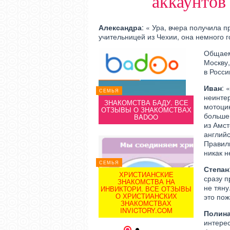
аккаунтов
Александра
: « Ура, вчера получила 
учительницей из Чехии, она немного г
Общаем
Москву,
в Росси
Иван
: 
СЕМЬЯ
СЕМЬЯ
СЕМЬЯ
неинте
ТУТЛА.РУ ЗНАКОМСТВА,
ТУТЛА.
ЗНАКОМСТВА БАДУ. ВСЕ
мотоцик
TUTLA.RU ЗНАКОМСТВА
TUTLA.
ОТЗЫВЫ О ЗНАКОМСТВАХ
больше 
БЕЗ РЕГИСТРАЦИИ. ВСЕ
БЕЗ РЕ
BADOO
ОТЗЫВЫ О ТУТЛА
ОТЗ
из Амст
английс
Правиль
никак н
СЕМЬЯ
Степан
ХРИСТИАНСКИЕ
сразу 
СЕМЬЯ
ЗНАКОМСТВА НА
СЕМЬЯ
не тяну
ИНВИКТОРИ. ВСЕ ОТЗЫВЫ
ЛАВПЛАНЕТ.РУ
ЛА
О ХРИСТИАНСКИХ
это пож
ЗНАКОМСТВА. ВСЕ
ЗНАК
ЗНАКОМСТВАХ
ОТЗЫВЫ О LOVEPLANET.RU
ОТЗЫВЫ 
INVICTORY.COM
Полин
интерес