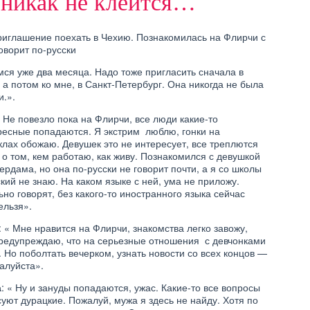
 никак не клеится…
приглашение поехать в Чехию. Познакомилась на Флирчи с
оворит по-русски
ся уже два месяца. Надо тоже пригласить сначала в
 а потом ко мне, в Санкт-Петербург. Она никогда не была
и.».
« Не повезло пока на Флирчи, все люди какие-то
СЕМЬЯ
ресные попадаются. Я экстрим люблю, гонки на
РУ ЗНАКОМСТВА,
ЗНАКОМСТВА БАДУ. ВСЕ
лах обожаю. Девушек это не интересует, все треплются
RU ЗНАКОМСТВА
ОТЗЫВЫ О ЗНАКОМСТВАХ
о том, кем работаю, как живу. Познакомился с девушкой
ГИСТРАЦИИ. ВСЕ
BADOO
ЫВЫ О ТУТЛА
ердама, но она по-русски не говорит почти, а я со школы
кий не знаю. На каком языке с ней, ума не приложу.
но говорят, без какого-то иностранного языка сейчас
ельзя».
СЕМЬЯ
: « Мне нравится на Флирчи, знакомства легко завожу,
ХРИСТИАНСКИЕ
предупреждаю, что на серьезные отношения с девчонками
ЗНАКОМСТВА НА
. Но поболтать вечерком, узнать новости со всех концов —
ИНВИКТОРИ. ВСЕ ОТЗЫВЫ
ВПЛАНЕТ.РУ
О ХРИСТИАНСКИХ
алуйста».
ОМСТВА. ВСЕ
ЗНАКОМСТВАХ
О LOVEPLANET.RU
INVICTORY.COM
а
: « Ну и зануды попадаются, ужас. Какие-то все вопросы
уют дурацкие. Пожалуй, мужа я здесь не найду. Хотя по