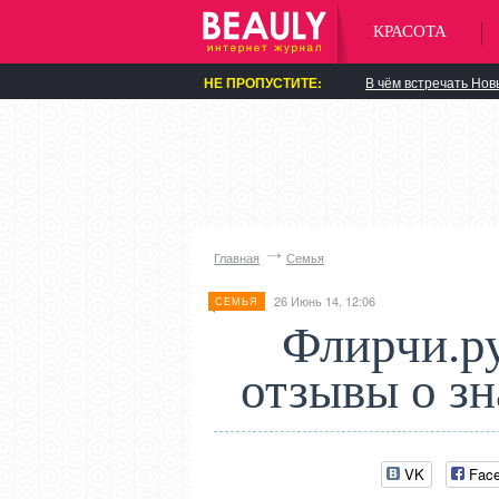
КРАСОТА
НЕ ПРОПУСТИТЕ:
В чём встречать Нов
Главная
Семья
26 Июнь 14, 12:06
СЕМЬЯ
Флирчи.ру
отзывы о зна
VK
Fac