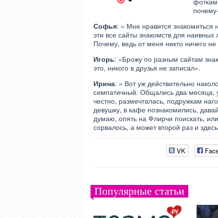
1
2
фоткам
почему
Софья
: « Мне нравится знакомиться 
эти все сайты знакомств для наивных
Почему, ведь от меня никто ничего не
Игорь
: «Брожу по разным сайтам знак
это, никого в друзья не записал».
Ирина
: « Вот уж действительно нако
симпатичный. Общались два месяца, у
честно, размечталась, подружкам наго
девушку, в кафе познакомились, давай
думаю, опять на Флирчи поискать, или
сорвалось, а может второй раз и здесь
VK
Fac
Популярные статьи