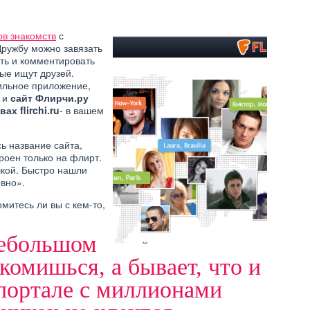
в знакомств
с
Дружбу можно завязать
ать и комментировать
ые ищут друзей.
ильное приложение,
т и
сайт Флирчи.ру
х flirchi.ru
- в вашем
ь название сайта,
троен только на флирт.
шкой. Быстро нашли
вно».
омитесь ли вы с кем-то,
небольшом
комишься, а бывает, что и
портале с миллионами