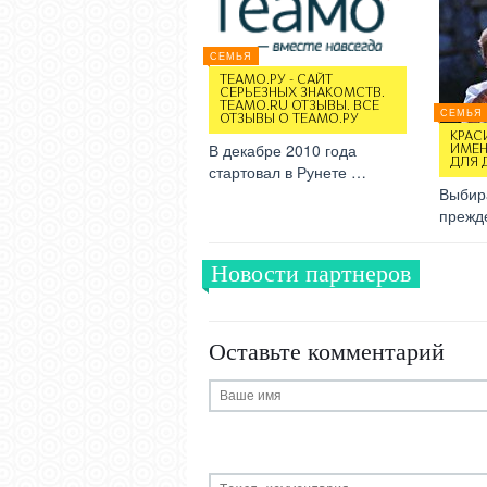
СЕМЬЯ
ТЕАМО.РУ - САЙТ
СЕРЬЕЗНЫХ ЗНАКОМСТВ.
TEAMO.RU ОТЗЫВЫ. ВСЕ
СЕМЬЯ
ОТЗЫВЫ О ТЕАМО.РУ
КРАС
В декабре 2010 года
ИМЕН
ДЛЯ 
стартовал в Рунете …
Выбир
прежд
Новости партнеров
Оставьте комментарий