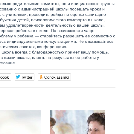
только родительские комитеты, но и инициативные группы
асованию с администрацией школы посещать уроки и
 с учителями, проводить рейды по оценке санитарно-
обучения детей, психологического комфорта в школе,
сам удовлетворенности деятельностью вашей школы.
нтересов ребенка в школе. По возможности чаще
роблему у ребенка — старайтесь разрешить ее совместно с
есь индивидуальными консультациями. Не отказывайтесь
огических советах, конференциях.
 школа всегда с благодарностью примет вашу помощь.
 в жизни школы, влиять на результаты ее работы у
желание.
ebook
Twitter
Odnoklassniki