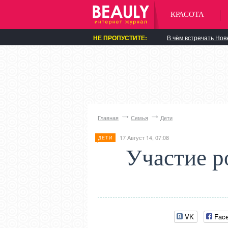
КРАСОТА
НЕ ПРОПУСТИТЕ:
В чём встречать Нов
Главная
Семья
Дети
17 Август 14, 07:08
ДЕТИ
Участие р
VK
Fac