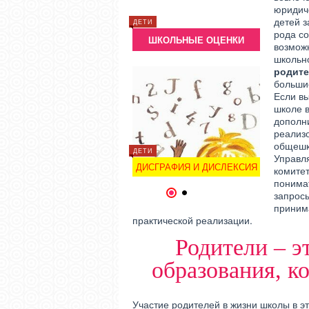
СВАДЬБА
СВАДЬБА
юридиче
детей 
КРАСИВЫЕ СЛОВА
КРА
ДЕТИ
БЛАГОДАРНОСТИ
БЛА
рода с
ШКОЛЬНЫЕ ОЦЕНКИ
РОДИТЕЛЯМ НА СВАДЬБЕ
РОДИТЕ
возможн
школьн
родите
больши
Если вы
школе в
дополни
ОТНОШЕНИЯ
ОТНОШЕНИ
реализо
КРИЗИСЫ СЕМЕЙНОЙ
КРИЗИ
общешк
ЖИЗНИ
ДЕТИ
Управл
ДИСГРАФИЯ И ДИСЛЕКСИЯ
комитет
понимат
1
2
запрос
принима
практической реализации.
Родители – э
образования, к
Участие родителей в жизни школы в эт