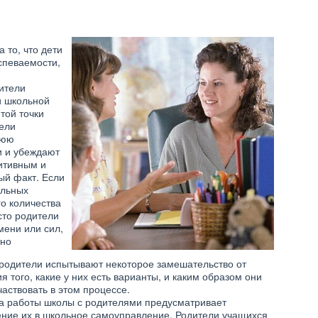
 то, что дети
спеваемости,
ители
и школьной
той точки
тели
нюю
и и убеждают
итивным и
ый факт. Если
ольных
го количества
сто родители
мени или сил,
тно
 родители испытывают некоторое замешательство от
я того, какие у них есть варианты, и каким образом они
частвовать в этом процессе.
а работы школы с родителями предусматривает
ение их в школьное самоуправление. Родители учащихся