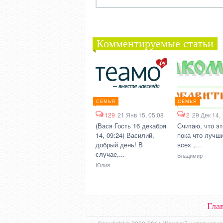
Комментируемые статьи
СЕМЬЯ
СЕМЬЯ
129
21 Янв 15, 05:08
2
29 Дек 14,
(Вася Гость 16 декабря
Считаю, что эт
14, 09:24) Василий,
пока что лучши
добрый день! В
всех ,...
случае,...
Владимир
Юлия
Гла