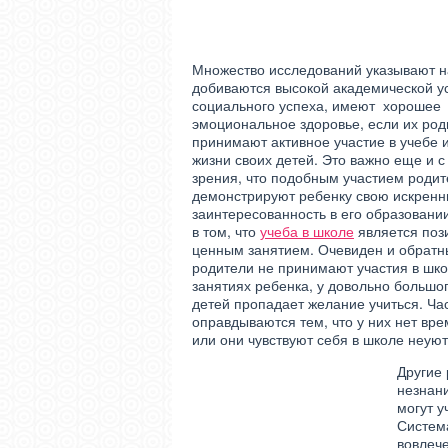
Множество исследований указывают на
добиваются высокой академической у
социального успеха, имеют хорошее
эмоциональное здоровье, если их род
принимают активное участие в учебе 
жизни своих детей. Это важно еще и с 
зрения, что подобным участием роди
демонстрируют ребенку свою искрен
заинтересованность в его образовани
в том, что
учеба в школе
является поз
ценным занятием. Очевиден и обратн
родители не принимают участия в шк
занятиях ребенка, у довольно большо
детей пропадает желание учиться. Ча
оправдываются тем, что у них нет вре
или они чувствуют себя в школе неую
Другие
незнани
могут у
Систем
вовлеч