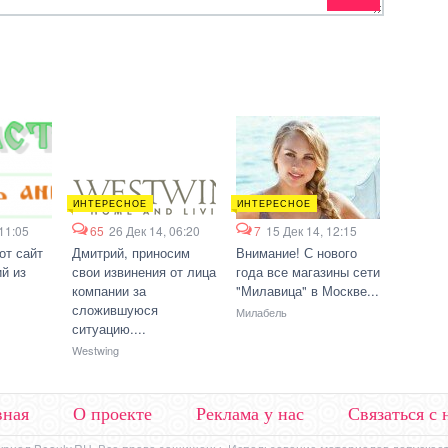
ИНТЕРЕСНОЕ
ИНТЕРЕСНОЕ
 11:05
65
26 Дек 14, 06:20
7
15 Дек 14, 12:15
от сайт
Дмитрий, приносим
Внимание! С нового
й из
свои извинения от лица
года все магазины сети
компании за
"Милавица" в Москве...
сложившуюся
Милабель
ситуацию....
Westwing
вная
О проекте
Реклама у нас
Связаться с 