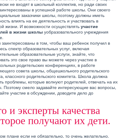
ски не входят в школьный коллектив, но ради своих
заинтересованы в успешной работе школы. Они своего
СИВЫЕ СЛОВА
ДЕТИ
ГОДАРНОСТИ
оциальные заказчики школы, поэтому должны иметь
ШКОЛЬНЫЕ ОЦЕНКИ
ЛЯМ НА СВАДЬБЕ
ость влиять на ее деятельность и участвовать в
ой жизни. И возможности осуществлять
участие
лей в жизни школы
уобразовательного учреждения
е.
 заинтересованы в том, чтобы ваш ребенок получил в
есь спектр образовательных услуг, включая
тельные образовательные услуги, знайте, что
Я
вать это свое право вы можете через участие в
СЫ СЕМЕЙНОЙ
ольных родительских конференциях, в работе
ЖИЗНИ
ДЕТИ
яющего совета школы, общешкольного родительского
ДИСГРАФИЯ И ДИСЛЕКСИЯ
а, классного родительского комитета. Школа должна
ь проблемы, которые волнуют родителей, отвечать на их
ы. Поэтому смело задавайте интересующие вас вопросы,
йте участие в обсуждении, доводите дело до
то и эксперты качества
оторое получают их дети.
ом плане если не обязательно, то очень желательно.