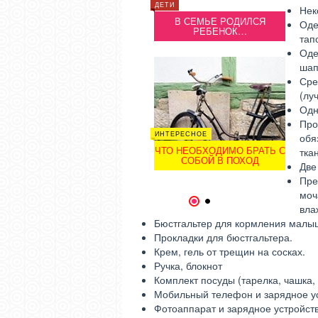
ДЕТИ
Нек
ДЕТИ
В СЕМЬЕ РОДИЛСЯ
ДЕТИ
Оде
РЕБЕНОК…
ПЕЛЕНАНИЕ
тап
НОВОРОЖДЕННОГО
Н
Оде
шап
Сре
(лу
Одн
Про
ИНТЕРЕСНОЕ
обя
СЕМЬЯ
СЕМЬЯ
ЧТО НЕОБХОДИМО БРАТЬ С
тка
РАСЧЕТ ЗАТРАТ НА
Р
СОБОЙ В ПОХОД
СВАДЬБУ: КАК УМЕНЬШИТЬ
СВАД
Две
СПИСОК
Пре
моч
1
2
вла
Бюстгальтер для кормления малы
Прокладки для бюстгальтера.
Крем, гель от трещин на сосках.
Ручка, блокнот
Комплект посуды (тарелка, чашка, 
Мобильный телефон и зарядное ус
Фотоаппарат и зарядное устройств