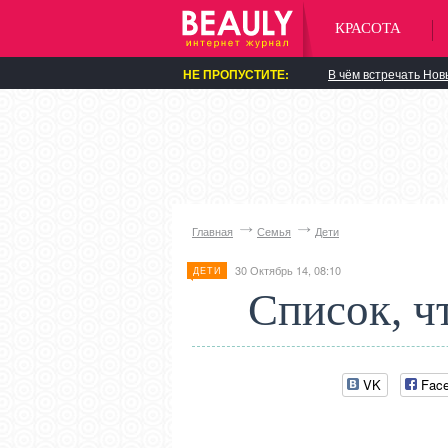
КРАСОТА
НЕ ПРОПУСТИТЕ:
В чём встречать Нов
Главная
Семья
Дети
30 Октябрь 14, 08:10
ДЕТИ
Список, ч
VK
Fac