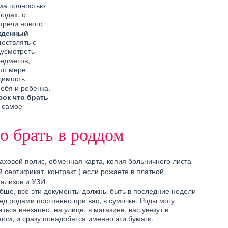
ама полностью
родах, о
тречи нового
жденный
ествлять с
дусмотреть
редметов,
по мере
димость
ебя и ребенка.
сок что брать
е самое
о брать в роддом
раховой полис, обменная карта, копия больничного листа
 сертификат, контракт ( если рожаете в платной
нализов и УЗИ
бще, все эти документы должны быть в последние недели
ед родами постоянно при вас, в сумочке. Роды могу
аться внезапно, на улице, в магазине, вас увезут в
дом, и сразу понадобятся именно эти бумаги.