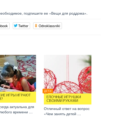
е необходимое, подпишите ее «Вещи для роддома».
ebook
Twitter
Odnoklassniki
ДЕТИ
КИЕ ИГРЫ ИГРАЮТ
ЕЛОЧНЫЕ ИГРУШКИ
И?
СВОИМИ РУКАМИ
сегда актуальна для
Отличный ответ на вопрос
 любого времени …
«Чем занять детей …