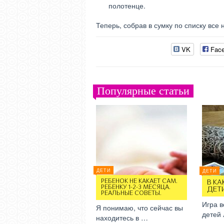
полотенце.
Теперь, собрав в сумку по списку вс
VK
Fac
Популярные статьи
ДЕТИ
ДЕТИ
РЕБЕНОК НЕ КАКАЕТ САМ.
В КА
РЕБЕНКУ 1-2-3 МЕСЯЦА.
ДЕТ
РЕАЛЬНЫЕ СОВЕТЫ.
Игра в
Я понимаю, что сейчас вы
детей
находитесь в …