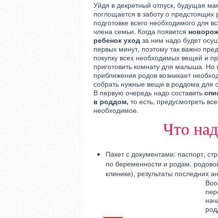
Уйдя в декретный отпуск, будущая м
поглощается в заботу о предстоящих 
подготовке всего необходимого для вс
члена семьи. Когда появится
новоро
ребенок уход
за ним надо будет осущ
первых минут, поэтому так важно пре
покупку всех необходимых вещей и п
приготовить комнату для малыша. Но 
приближения родов возникает необхо
собрать нужные вещи в роддома для с
В первую очередь надо составить
спи
в роддом,
то есть, предусмотреть вс
необходимое.
Что над
Пакет с документами: паспорт, ст
по беременности и родам, родовой
клинике), результаты последних а
Воо
пер
нач
род