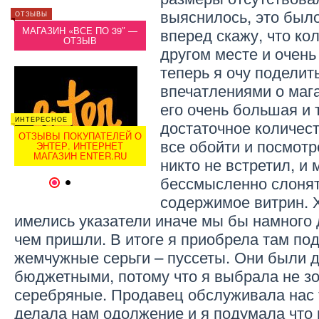
ИНТЕРЕСНОЕ
выяснилось, это было
ОТЗЫВЫ
ОТЗЫВЫ
ОТЗЫВ О LAMODA.RU
вперед скажу, что ко
МАГАЗИН «ВСЕ ПО 39″ —
ЛАМОДА-ИНТЕРНЕТ
МАГА
ОТЗЫВ
МАГАЗИН ОБУВИ
другом месте и очень
теперь я очу поделит
впечатлениями о маг
его очень большая и 
ИНТЕРЕСНОЕ
ИНТЕРЕСНОЕ
ИНТЕРЕ
достаточное количес
ОТЗЫВЫ ПОКУПАТЕЛЕЙ О
ОТЗЫВЫ О РИВ ГОШ.
ОТЗЫ
все обойти и посмотр
ЭНТЕР. ИНТЕРНЕТ
ИНТЕРНЕТ МАГАЗИН
ЭН
МАГАЗИН ENTER.RU
RIVEGAUCHE.RU
МА
никто не встретил, и
бессмысленно слонят
1
2
содержимое витрин. 
имелись указатели иначе мы бы намного 
чем пришли. В итоге я приобрела там под
жемчужные серьги – пуссеты. Они были 
бюджетными, потому что я выбрала не з
серебряные. Продавец обслуживала нас т
делала нам одолжение и я подумала что 