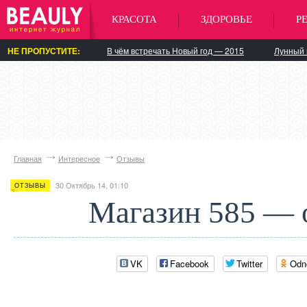
КРАСОТА
ЗДОРОВЬЕ
Р
НЕ ПРОПУСТИТЕ:
В чём встречать Новый год — 2015
Лунный 
Главная
Интересное
Отзывы
30 Октябрь 14, 01:10
ОТЗЫВЫ
Магазин 585 — 
VK
Facebook
Twitter
Odn