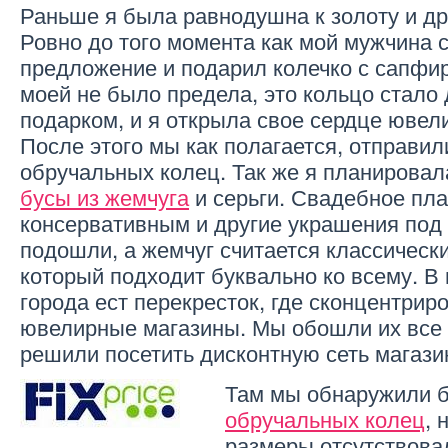
Раньше я была равнодушна к золоту и д
Ровно до того момента как мой мужчина 
предложение и подарил колечко с сапфир
моей не было предела, это кольцо стало
подарком, и я открыла свое сердце ювел
После этого мы как полагается, отправил
обручальных колец. Так же я планировал
бусы из жемчуга
и серьги. Свадебное пл
консервативным и другие украшения под 
подошли, а жемчуг считается классическ
который подходит буквально ко всему. В
города ест перекресток, где сконцентрир
ювелирные магазины. Мы обошли их все 
решили посетить дисконтную сеть магази
Там мы обнаружили 
обручальных колец
, 
размеры отсутствова