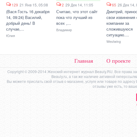
129
21 Янв 15, 05:08
2
29 Дек 14, 11:05
65
26 Дек 14, 
(Вася Гость 16 декабря
Считаю, что этот сайт
Дмитрий, прино
14, 09:24) Василий,
пока что лучший из
свои извинения 
добрый день! В
всех ,...
компании за
случае,...
сложившуюся
Владимир
ситуацию....
Юлия
Westwing
Главная
О проекте
Copyright © 2009-2014 Женский интернет журнал Beauly.RU. Все права 
Beauly.ru, а так же наличие активной гиперссыл
Вы можете прислать свой отзыв о магазине, услуге или товаре по адресу
отзывы уже есть, то ваш