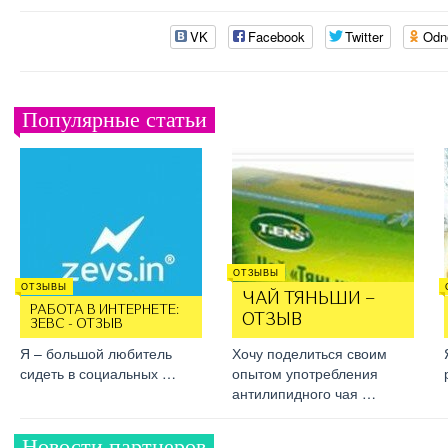
VK
Facebook
Twitter
Odn
Популярные статьи
ОТЗЫВЫ
ОТЗЫВЫ
ЧАЙ ТЯНЬШИ –
РАБОТА В ИНТЕРНЕТЕ:
ОТЗЫВ
ЗЕВС - ОТЗЫВ
Я – большой любитель
Хочу поделиться своим
сидеть в социальных …
опытом употребления
антилипидного чая …
Новости партнеров