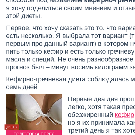
я хочу поделиться своим мнением и отз
этой диеты.
Первое, что хочу сказать это то, что вар
есть несколько. Я выбрала тот вариант (
первым про данный вариант) в котором 
пить только кефир и есть только гречнев
масла и специй. Не очень разнообразное 
прогноз был – минут восемь килограмм з
Кефирно-гречневая диета соблюдалась 
семь дней
Первые два дня прош
легко, хотя такая пре
обезжиренный
кефир
но я их принимала ка
третий день я так хот
ДИЕТЫ
ДИЕТЫ
ДИЕТЫ
Я
ПОДГОТОВКА ПЕРЕД
ЙОГУРТОВАЯ ДИЕТА ДЛЯ
ПО