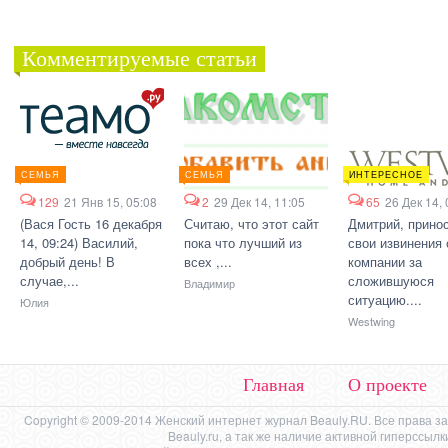
Комментируемые статьи
СЕМЬЯ
СЕМЬЯ
ИНТЕРЕСНОЕ
129
21 Янв 15, 05:08
2
29 Дек 14, 11:05
65
26 Дек 14, 
(Вася Гость 16 декабря
Считаю, что этот сайт
Дмитрий, прино
14, 09:24) Василий,
пока что лучший из
свои извинения 
добрый день! В
всех ,...
компании за
случае,...
сложившуюся
Владимир
ситуацию....
Юлия
Westwing
Главная
О проекте
Copyright © 2009-2014 Женский интернет журнал Beauly.RU. Все права 
Beauly.ru, а так же наличие активной гиперссыл