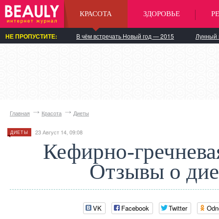
КРАСОТА
ЗДОРОВЬЕ
Р
НЕ ПРОПУСТИТЕ:
В чём встречать Новый год — 2015
Лунный 
Главная
Красота
Диеты
23 Август 14, 09:08
ДИЕТЫ
Кефирно-гречневая
Отзывы о дие
VK
Facebook
Twitter
Odn