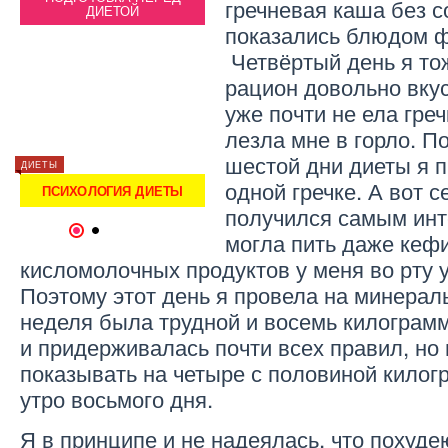
гречневая каша без с
ДИЕТОЙ
ПОХУДЕНИЯ
показались блюдом ф
Четвёртый день я то
рацион довольно вку
уже почти не ела греч
лезла мне в горло. П
шестой дни диеты я п
ДИЕТЫ
ДИЕТЫ
ДИЕТЫ
одной гречке. А вот 
ПСИХОЛОГИЯ ДИЕТЫ
ДИЕТА 1500 КАЛОРИЙ
ПС
получился самым инт
1
2
могла пить даже кефир
кисломолочных продуктов у меня во рту 
Поэтому этот день я провела на минерал
неделя была трудной и восемь килограмм
и придерживалась почти всех правил, но
показывать на четыре с половиной кило
утро восьмого дня.
Я в принципе и не надеялась, что похуде