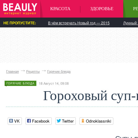
КРАСОТА
ЗДОРОВЬЕ
Р
НЕ ПРОПУСТИТЕ:
В чём встречать Новый год — 2015
Лунный 
Главная
Рецепты
Горячие блюда
18 Август 14, 09:08
ГОРЯЧИЕ БЛЮДА
Гороховый суп
VK
Facebook
Twitter
Odnoklassniki
Супы-п