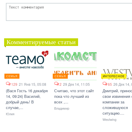
Комментируемые статьи
СЕМЬЯ
СЕМЬЯ
ИНТЕРЕСНОЕ
129
21 Янв 15, 05:08
2
29 Дек 14, 11:05
65
26 Дек 14, 
(Вася Гость 16 декабря
Считаю, что этот сайт
Дмитрий, прино
14, 09:24) Василий,
пока что лучший из
свои извинения 
добрый день! В
всех ,...
компании за
случае,...
сложившуюся
Владимир
ситуацию....
Юлия
Westwing