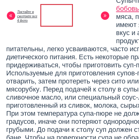
бобов
Листайте и
мяса, 
смотрите все
4 фото
имеют 
вкус и
продук
питательны, легко усваиваются, часто и
диетического питания. Есть некоторые пр
придерживаться, чтобы приготовить суп-
Используемые для приготовления супов-
отварить, затем протереть через сито или
мясорубку. Перед подачей к столу в суп
сливочное масло, или специальный соус-
приготовленный из сливок, молока, сыры
При этом температура супа-пюре не дол
градусов, иначе они потеряют однороднос
грубыми. До подачи к столу суп должен с
бане. Чтобы на поверхности супа не обра