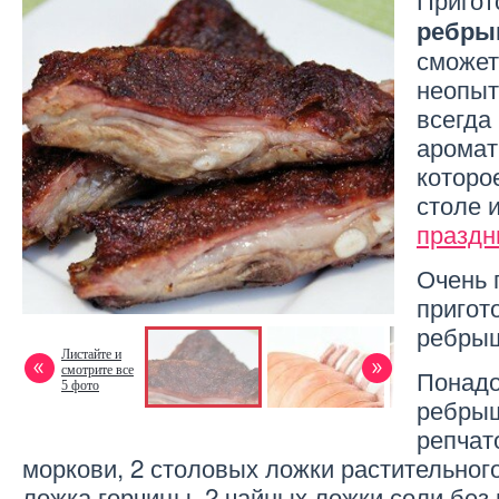
ребры
сможет
неопыт
всегда
аромат
которо
столе и
праздн
Очень 
пригот
ребрыш
Листайте и
смотрите все
Понадо
5 фото
ребрыш
репчат
моркови, 2 столовых ложки растительного
ложка горчицы, 2 чайных ложки соли без 