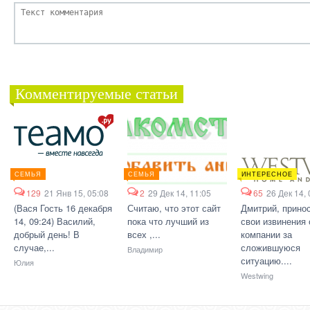
Комментируемые статьи
СЕМЬЯ
СЕМЬЯ
ИНТЕРЕСНОЕ
129
21 Янв 15, 05:08
2
29 Дек 14, 11:05
65
26 Дек 14, 
(Вася Гость 16 декабря
Считаю, что этот сайт
Дмитрий, прино
14, 09:24) Василий,
пока что лучший из
свои извинения 
добрый день! В
всех ,...
компании за
случае,...
сложившуюся
Владимир
ситуацию....
Юлия
Westwing