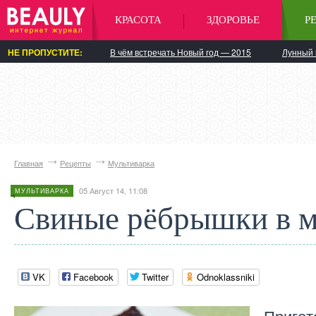
КРАСОТА
ЗДОРОВЬЕ
Р
НЕ ПРОПУСТИТЕ:
В чём встречать Новый год — 2015
Лунный 
Главная
Рецепты
Мультиварка
05 Август 14, 11:08
МУЛЬТИВАРКА
Свиные рёбрышки в м
VK
Facebook
Twitter
Odnoklassniki
Пригот