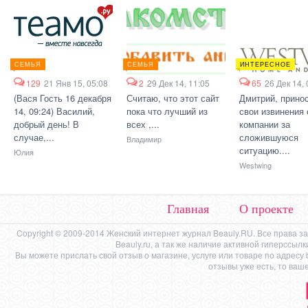
СЕМЬЯ
СЕМЬЯ
ИНТЕРЕСНОЕ
129
21 Янв 15, 05:08
2
29 Дек 14, 11:05
65
26 Дек 14, 
(Вася Гость 16 декабря
Считаю, что этот сайт
Дмитрий, прино
14, 09:24) Василий,
пока что лучший из
свои извинения 
добрый день! В
всех ,...
компании за
случае,...
сложившуюся
Владимир
ситуацию....
Юлия
Westwing
Главная
О проекте
Copyright © 2009-2014 Женский интернет журнал Beauly.RU. Все права 
Beauly.ru, а так же наличие активной гиперссыл
Вы можете прислать свой отзыв о магазине, услуге или товаре по адресу
отзывы уже есть, то ваш