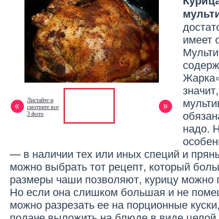
Курица
мульт
достато
имеет 
Мульти
содерж
Жарка»
значит,
мульти
Листайте и
смотрите все
обязан
3 фото
надо. 
особен
— в наличии тех или иных специй и прян
можно выбрать тот рецепт, который боль
размеры чаши позволяют, курицу можно 
Но если она слишком большая и не помещ
можно разрезать ее на порционные куски,
подаче выложить на блюде в виде целой 