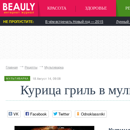
КРАСОТА
ЗДОРОВЬЕ
Р
НЕ ПРОПУСТИТЕ:
В чём встречать Новый год — 2015
Лунный 
Главная
Рецепты
Мультиварка
18 Август 14, 09:08
МУЛЬТИВАРКА
Курица гриль в мул
VK
Facebook
Twitter
Odnoklassniki