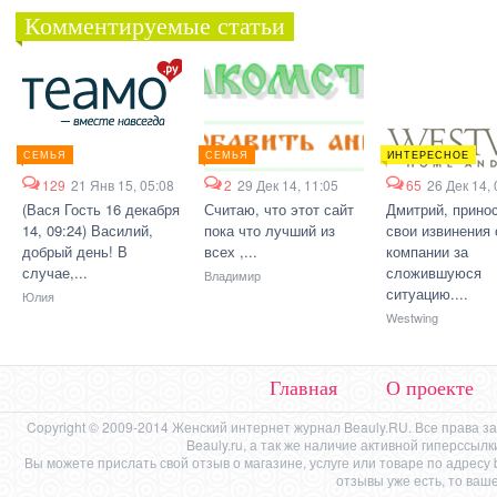
Комментируемые статьи
СЕМЬЯ
СЕМЬЯ
ИНТЕРЕСНОЕ
129
21 Янв 15, 05:08
2
29 Дек 14, 11:05
65
26 Дек 14, 
(Вася Гость 16 декабря
Считаю, что этот сайт
Дмитрий, прино
14, 09:24) Василий,
пока что лучший из
свои извинения 
добрый день! В
всех ,...
компании за
случае,...
сложившуюся
Владимир
ситуацию....
Юлия
Westwing
Главная
О проекте
Copyright © 2009-2014 Женский интернет журнал Beauly.RU. Все права 
Beauly.ru, а так же наличие активной гиперссыл
Вы можете прислать свой отзыв о магазине, услуге или товаре по адресу
отзывы уже есть, то ваш