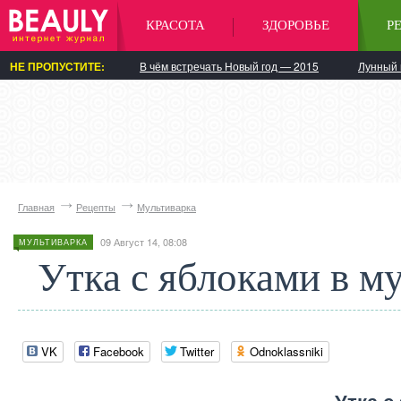
КРАСОТА
ЗДОРОВЬЕ
Р
НЕ ПРОПУСТИТЕ:
В чём встречать Новый год — 2015
Лунный 
Главная
Рецепты
Мультиварка
09 Август 14, 08:08
МУЛЬТИВАРКА
Утка с яблоками в м
VK
Facebook
Twitter
Odnoklassniki