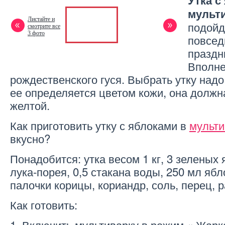
Утка с
мульт
Листайте и
подойд
смотрите все
3 фото
повсед
праздн
Вполне
рождественского гуся. Выбрать утку надо
ее определяется цветом кожи, она должн
желтой.
Как приготовить утку с яблоками в
мульти
вкусно?
Понадобится: утка весом 1 кг, 3 зеленых 
лука-порея, 0,5 стакана воды, 250 мл ябл
палочки корицы, кориандр, соль, перец, 
Как готовить:
1. Включить мультиварку в режим « Жарк