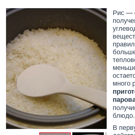
Рис — 
получе
углево
вещест
правил
больше
теплов
меньше
остает
много 
пригот
паров
получи
блюдо.
В перв
действ