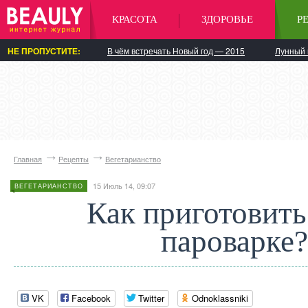
КРАСОТА
ЗДОРОВЬЕ
Р
НЕ ПРОПУСТИТЕ:
В чём встречать Новый год — 2015
Лунный 
Главная
Рецепты
Вегетарианство
15 Июль 14, 09:07
ВЕГЕТАРИАНСТВО
Как приготовить
пароварке?
VK
Facebook
Twitter
Odnoklassniki