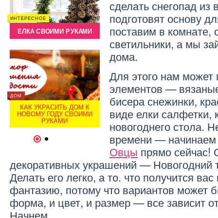
сделать снегопад из 
подготовят основу дл
ДЕТИ
ИНТЕРЕСНОЕ
ИНТЕРЕ
Ы
НОВОГОДНИЕ КОСТЮМЫ
поставим в комнате,
ЕЛКА СВОИМИ РУКАМИ
ЕЛК
СВОИМИ РУКАМИ
светильники, а мы з
дома.
Для этого нам может
элементов — вязаные
ДОМ
ДОМ
бисера снежинки, кр
ДОМ
КАК УКРАСИТЬ ДОМ К
КАК
виде елки салфетки, 
И
НОВОМУ ГОДУ СВОИМИ
УКРАСИТЬ ДОМ СВОИМИ
НОВ
РУКАМИ
РУКАМИ!
новогоднего стола. Н
времени — начинае
1
2
Овцы
прямо сейчас! 
декоративных украшений — Новогодний 
Делать его легко, а то. что получится ва
фантазию, потому что вариантов может б
форма, и цвет, и размер — все зависит о
Начнем.