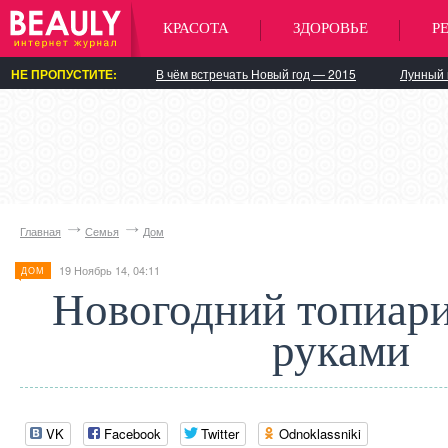
КРАСОТА
ЗДОРОВЬЕ
Р
НЕ ПРОПУСТИТЕ:
В чём встречать Новый год — 2015
Лунный 
Главная
Семья
Дом
19 Ноябрь 14, 04:11
ДОМ
Новогодний топиар
руками
VK
Facebook
Twitter
Odnoklassniki