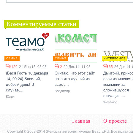
Комментируемые статьи
СЕМЬЯ
СЕМЬЯ
ИНТЕРЕСНОЕ
129
21 Янв 15, 05:08
2
29 Дек 14, 11:05
65
26 Дек 14, 
(Вася Гость 16 декабря
Считаю, что этот сайт
Дмитрий, прино
14, 09:24) Василий,
пока что лучший из
свои извинения 
добрый день! В
всех ,...
компании за
случае,...
сложившуюся
Владимир
ситуацию....
Юлия
Westwing
Главная
О проекте
Copyright © 2009-2014 Женский интернет журнал Beauly.RU. Все права 