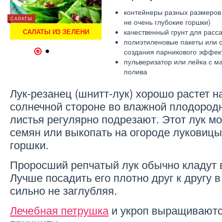
контейнеры разных размеров
САЛАТЫ
САЛАТЫ
САЛАТЫ
не очень глубокие горшки)
—
САЛАТ В ТАРТАЛЕТКАХ —
САЛАТЫ ИЗ ЗЕЛЕНИ
качественный грунт для рас
СА
РЕЦЕПТ
полиэтиленовые пакеты или 
создания парникового эффек
1
2
пульверизатор или лейка с м
полива
Лук-резанец (шнитт-лук) хорошо растет н
солнечной стороне во влажной плодород
листья регулярно подрезают. Этот лук м
семян или выкопать на огороде луковицы
горшки.
Проросший репчатый лук обычно кладут в
Лучше посадить его плотно друг к другу в
сильно не заглубляя.
Лечебная петрушка
и укроп выращиваютс