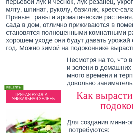
перьевой лук и чеснок, лук-резанец, укроп
мяту, шпинат, руколу, базилик, кресс-сал
Пряные травы и ароматические растения
сада в дом, отлично приживаются в пом
становятся полноценными комнатными р
хорошем уходе они будут давать урожай 
год. Можно зимой на подоконнике выраст
Несмотря на то, что
и зелени в домашних
много времени и терп
довольно заниматель
РЕЦЕПТЫ
ИНТЕРЕСНОЕ
РЕЦЕПТ
Как вырасти
ПРЯНАЯ РУКОЛА —
САЛАТ С АВОКАДО И
ПР
УНИКАЛЬНАЯ ЗЕЛЕНЬ
КРЕВЕТКАМИ
УНИ
подоко
Для создания мини-ог
потребуются: