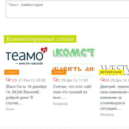
Комментируемые статьи
СЕМЬЯ
СЕМЬЯ
ИНТЕРЕСНОЕ
129
21 Янв 15, 05:08
2
29 Дек 14, 11:05
65
26 Дек 14, 
(Вася Гость 16 декабря
Считаю, что этот сайт
Дмитрий, прино
14, 09:24) Василий,
пока что лучший из
свои извинения 
добрый день! В
всех ,...
компании за
случае,...
сложившуюся
Владимир
ситуацию....
Юлия
Westwing