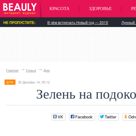
КРАСОТА
ЗДОРОВЬЕ
Р
НЕ ПРОПУСТИТЕ:
В чём встречать Новый год — 2015
Лунный 
Главная
Семья
Дом
30 Декабрь 14, 05:12
ДОМ
Зелень на подок
VK
Facebook
Twitter
Odn