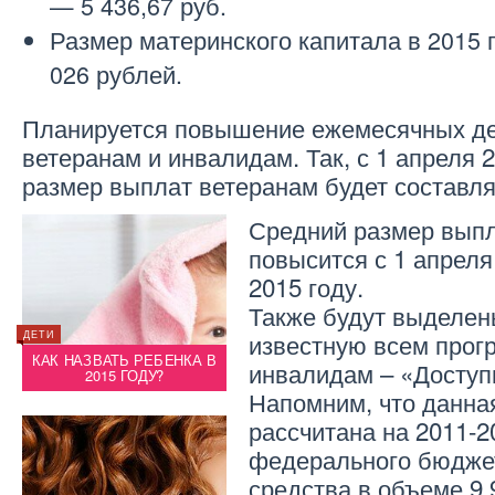
— 5 436,67 руб.
Размер материнского капитала в 2015 
026 рублей.
Планируется повышение ежемесячных д
ветеранам и инвалидам. Так, с 1 апреля 
размер выплат ветеранам будет составлят
Средний размер выпл
повысится с 1 апреля 
2015 году.
Также будут выделен
известную всем про
ДЕТИ
НОВЫЙ ГОД
ДЕТИ
ЫЙ
КАК НАЗВАТЬ РЕБЕНКА В
В ЧЁМ ВСТРЕЧАТЬ НОВЫЙ
КАК 
инвалидам – «Доступ
2015 ГОДУ?
ГОД — 2015
Напомним, что данна
рассчитана на 2011-20
федерального бюдже
средства в объеме 9,