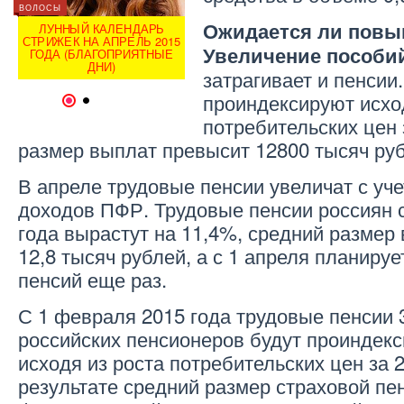
ВОЛОСЫ
ВОЛОСЫ
ВОЛОСЫ
Ожидается ли повы
ЛУННЫЙ КАЛЕНДАРЬ
ЛУННЫЙ КАЛЕНДАРЬ
ЛУ
СТРИЖЕК НА АПРЕЛЬ 2015
СТРИЖЕК НА МАЙ 2015
СТРИЖ
Увеличение пособий
Е
ГОДА (БЛАГОПРИЯТНЫЕ
ГОДА (БЛАГОПРИЯТНЫЕ
ГОДА
ДНИ)
ДНИ)
затрагивает и пенсии
проиндексируют исхо
1
2
потребительских цен 
размер выплат превысит 12800 тысяч руб
В апреле трудовые пенсии увеличат с уч
доходов ПФР. Трудовые пенсии россиян 
года вырастут на 11,4%, средний размер
12,8 тысяч рублей, а с 1 апреля планиру
пенсий еще раз.
С 1 февраля 2015 года трудовые пенсии 
российских пенсионеров будут проиндек
исходя из роста потребительских цен за 2
результате средний размер страховой пен