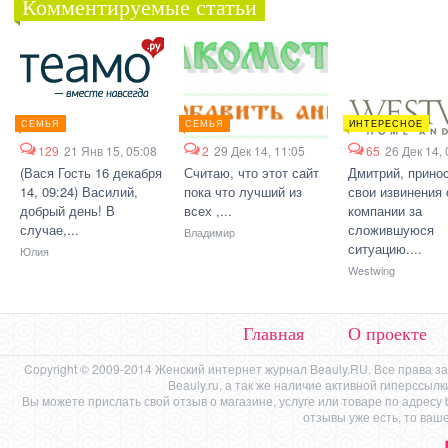
Комментируемые статьи
СЕМЬЯ
СЕМЬЯ
ИНТЕРЕСНОЕ
129
21 Янв 15, 05:08
2
29 Дек 14, 11:05
65
26 Дек 14, 
(Вася Гость 16 декабря
Считаю, что этот сайт
Дмитрий, прино
14, 09:24) Василий,
пока что лучший из
свои извинения 
добрый день! В
всех ,...
компании за
случае,...
сложившуюся
Владимир
ситуацию....
Юлия
Westwing
Главная
О проекте
Copyright © 2009-2014 Женский интернет журнал Beauly.RU. Все права 
Beauly.ru, а так же наличие активной гиперссыл
Вы можете прислать свой отзыв о магазине, услуге или товаре по адресу
отзывы уже есть, то ваш