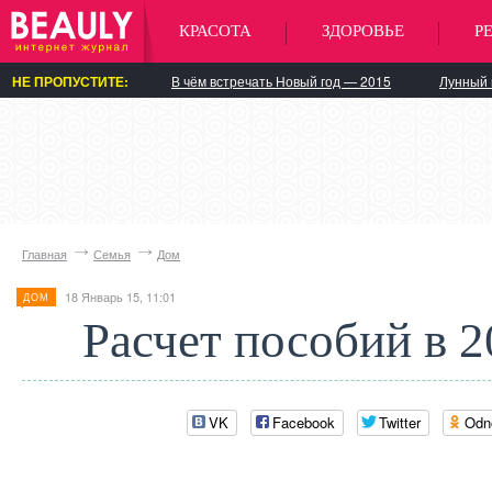
КРАСОТА
ЗДОРОВЬЕ
Р
НЕ ПРОПУСТИТЕ:
В чём встречать Новый год — 2015
Лунный 
Главная
Семья
Дом
18 Январь 15, 11:01
ДОМ
Расчет пособий в 2
VK
Facebook
Twitter
Odn