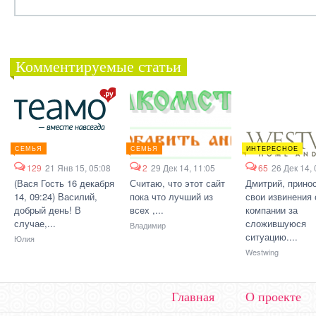
Комментируемые статьи
СЕМЬЯ
СЕМЬЯ
ИНТЕРЕСНОЕ
129
21 Янв 15, 05:08
2
29 Дек 14, 11:05
65
26 Дек 14, 
(Вася Гость 16 декабря
Считаю, что этот сайт
Дмитрий, прино
14, 09:24) Василий,
пока что лучший из
свои извинения 
добрый день! В
всех ,...
компании за
случае,...
сложившуюся
Владимир
ситуацию....
Юлия
Westwing
Главная
О проекте