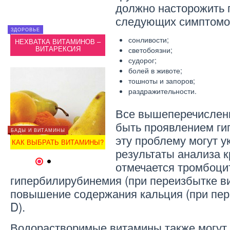
должно насторожить 
следующих симптомо
ЗДОРОВЬЕ
ОТЗЫВЫ
ЗДОРОВ
сонливости;
НЕХВАТКА ВИТАМИНОВ –
ВИТАМИНЫ МЕРЦ —
НЕХВ
ВИТАРЕКСИЯ
ОТЗЫВ
светобоязни;
судорог;
болей в животе;
тошноты и запоров;
раздражительности.
Все вышеперечислен
быть проявлением ги
ОТЗЫВЫ
БАДЫ И ВИТАМИНЫ
БАДЫ И
ВИТАМИНЫ АЛФАВИТ-
эту проблему могут у
КАК ВЫБРАТЬ ВИТАМИНЫ?
ОТЗЫВ
КАК В
результаты анализа к
1
2
отмечается тромбоци
гипербилирубинемия (при переизбытке ви
повышение содержания кальция (при пе
D).
Водорастворимые витамины также могут