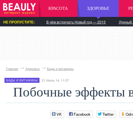
КРАСОТА
ЗДОРОВЬЕ
Р
НЕ ПРОПУСТИТЕ:
В чём встречать Новый год — 2015
Лунный 
Главная
Здоровье
Бады и витамины
21 Июль 14, 11:07
БАДЫ И ВИТАМИНЫ
Побочные эффекты 
VK
Facebook
Twitter
Odn