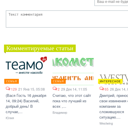
Комментируемые статьи
СЕМЬЯ
СЕМЬЯ
ИНТЕРЕСНОЕ
129
21 Янв 15, 05:08
2
29 Дек 14, 11:05
65
26 Дек 14, 
(Вася Гость 16 декабря
Считаю, что этот сайт
Дмитрий, прино
14, 09:24) Василий,
пока что лучший из
свои извинения 
добрый день! В
всех ,...
компании за
случае,...
сложившуюся
Владимир
ситуацию....
Юлия
Westwing