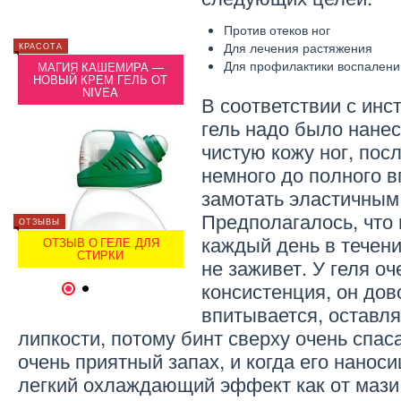
Против отеков ног
Для лечения растяжения
КРАСОТА
КРАСОТ
ОТЗЫВЫ
Для профилактики воспалени
МАГИЯ КАШЕМИРА —
МА
ОТЗЫВ О КРЕМЕ
НОВЫЙ КРЕМ ГЕЛЬ ОТ
НОВ
СКИНОРЕН
NIVEA
В соответствии с инс
гель надо было нанес
чистую кожу ног, пос
немного до полного 
замотать эластичным
Предполагалось, что 
ОТЗЫВЫ
ОТЗЫВЫ
ОТЗЫВЫ
каждый день в течени
ОТЗЫВ О ГЕЛЕ ДЛЯ
ОТ
Я
ОТЗЫВ О КРЕМЕ НИВЕЯ
СТИРКИ
не заживет. У геля оч
консистенция, он до
1
2
впитывается, оставл
липкости, потому бинт сверху очень спас
очень приятный запах, и когда его нанос
легкий охлаждающий эффект как от мази