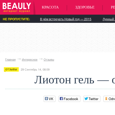
КРАСОТА
ЗДОРОВЬЕ
Р
НЕ ПРОПУСТИТЕ:
В чём встречать Новый год — 2015
Лунный 
Главная
Интересное
Отзывы
29 Сентябрь 14, 08:09
ОТЗЫВЫ
Лиотон гель — 
VK
Facebook
Twitter
Odn