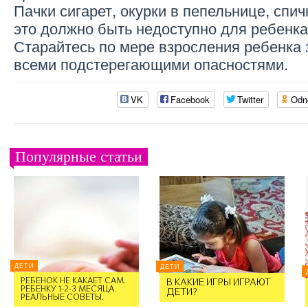
Пачки сигарет, окурки в пепельнице, спич
это должно быть недоступно для ребенка
Старайтесь по мере взросления ребенка 
всеми подстерегающими опасностями.
VK
Facebook
Twitter
Odn
Популярные статьи
ДЕТИ
ДЕТИ
РЕБЕНОК НЕ КАКАЕТ САМ.
В КАКИЕ ИГРЫ ИГРАЮТ
РЕБЕНКУ 1-2-3 МЕСЯЦА.
ДЕТИ?
РЕАЛЬНЫЕ СОВЕТЫ.