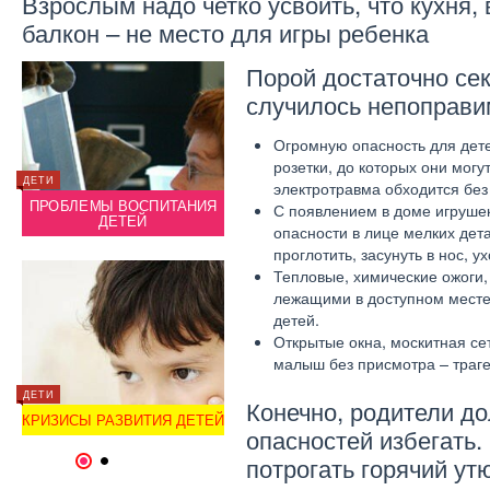
Взрослым надо четко усвоить, что кухня,
балкон – не место для игры ребенка
Порой достаточно се
случилось непоправи
Огромную опасность для дет
розетки, до которых они могу
ДЕТИ
ДЕТИ
электротравма обходится без
ДЕТИ
ПРОБЛЕМЫ ВОСПИТАНИЯ
ПРОБ
С появлением в доме игруше
А?
ДЕТЕЙ
ЧЕМ ЗАНЯТЬ ДЕТЕЙ ДОМА?
опасности в лице мелких дет
проглотить, засунуть в нос, ух
Тепловые, химические ожоги,
лежащими в доступном месте
детей.
Открытые окна, москитная се
малыш без присмотра – траге
ИНТЕРЕСНОЕ
ДЕТИ
ДЕТИ
Конечно, родители д
О
РАЗМЕРЫ ДЛЯ ДЕТЕЙ ДО
КРИЗИСЫ РАЗВИТИЯ ДЕТЕЙ
ГОДА
КРИЗИ
опасностей избегать
потрогать горячий ут
1
2