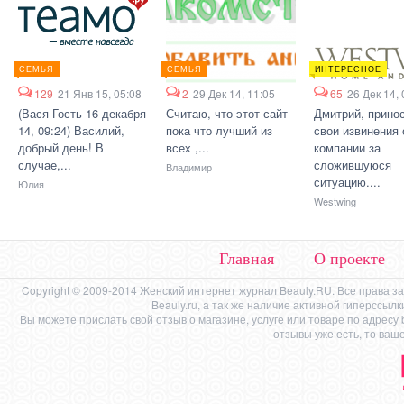
СЕМЬЯ
СЕМЬЯ
ИНТЕРЕСНОЕ
129
21 Янв 15, 05:08
2
29 Дек 14, 11:05
65
26 Дек 14, 
(Вася Гость 16 декабря
Считаю, что этот сайт
Дмитрий, прино
14, 09:24) Василий,
пока что лучший из
свои извинения 
добрый день! В
всех ,...
компании за
случае,...
сложившуюся
Владимир
ситуацию....
Юлия
Westwing
Главная
О проекте
Copyright © 2009-2014 Женский интернет журнал Beauly.RU. Все права 
Beauly.ru, а так же наличие активной гиперссыл
Вы можете прислать свой отзыв о магазине, услуге или товаре по адресу
отзывы уже есть, то ваш