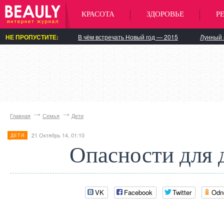
КРАСОТА
ЗДОРОВЬЕ
Р
НЕ ПРОПУСТИТЕ:
В чём встречать Новый год — 2015
Лунный 
Главная
Семья
Дети
21 Октябрь 14, 01:10
ДЕТИ
Опасности для 
VK
Facebook
Twitter
Odn