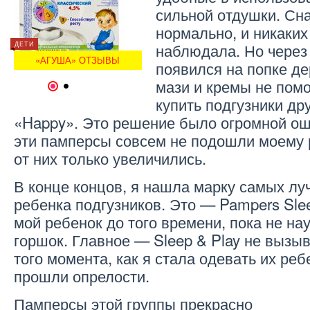
сильной отдушки. Сн
нормально, и никаких
ДЕТИ
наблюдала. Но через
ДЕТИ
ДЕТИ
К
ПРИУЧЕНИЕ РЕБЕНКА К
«АГУША» ОТЗЫВЫ
ГОРШКУ
«
появился на попке де
мази и кремы не пом
1
2
купить подгузники др
«Happy». Это решение было огромной ош
эти памперсы совсем не подошли моему р
от них только увеличились.
В конце концов, я нашла марку самых лу
ребенка подгузников. Это — Pampers Slee
мой ребенок до того времени, пока не на
горшок. Главное — Sleep & Play не вызы
того момента, как я стала одевать их ре
прошли опрелости.
Памперсы этой группы прекрасно