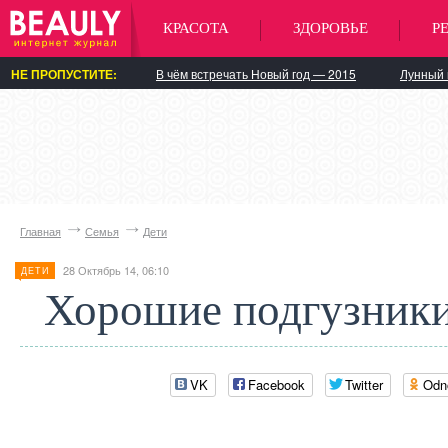
КРАСОТА
ЗДОРОВЬЕ
Р
НЕ ПРОПУСТИТЕ:
В чём встречать Новый год — 2015
Лунный 
Главная
Семья
Дети
28 Октябрь 14, 06:10
ДЕТИ
Хорошие подгузники
VK
Facebook
Twitter
Odn