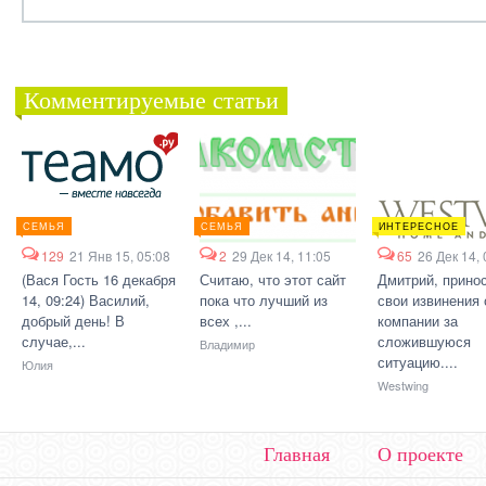
Комментируемые статьи
СЕМЬЯ
СЕМЬЯ
ИНТЕРЕСНОЕ
129
21 Янв 15, 05:08
2
29 Дек 14, 11:05
65
26 Дек 14, 
(Вася Гость 16 декабря
Считаю, что этот сайт
Дмитрий, прино
14, 09:24) Василий,
пока что лучший из
свои извинения 
добрый день! В
всех ,...
компании за
случае,...
сложившуюся
Владимир
ситуацию....
Юлия
Westwing
Главная
О проекте