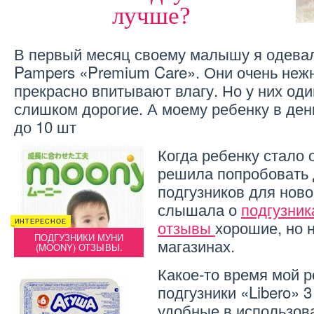
лучше?
В первый месяц своему малышу я одевал
Pampers «Premium Care». Они очень нежн
прекрасно впитывают влагу. Но у них оди
слишком дорогие. А моему ребенку в де
до 10 шт
Когда ребенку стало 
решила попробовать 
подгузников для нов
слышала о
подгузник
отзывы
хорошие, но н
ИНТЕРЕСНОЕ
ДЕТИ
ИНТЕРЕ
ЛЯ
ПОДГУЗНИКИ МУНИ
ОТЗЫВЫ О ШЕЗЛОНГЕ ДЛЯ
ПО
магазинах.
(MOONY) ОТЗЫВЫ.
НОВОРОЖДЕННЫХ
(M
Какое-то время мой 
подгузники «Libero» 
удобные в использова