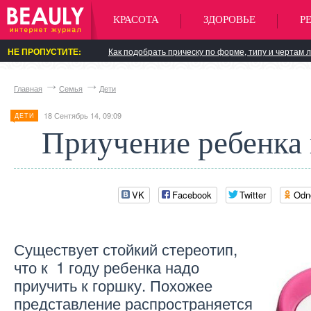
КРАСОТА
ЗДОРОВЬЕ
Р
НЕ ПРОПУСТИТЕ:
Как подобрать прическу по форме, типу и чертам 
Главная
Семья
Дети
18 Сентябрь 14, 09:09
ДЕТИ
Приучение ребенка
VK
Facebook
Twitter
Odn
Существует стойкий стереотип,
что к 1 году ребенка надо
приучить к горшку. Похожее
представление распространяется