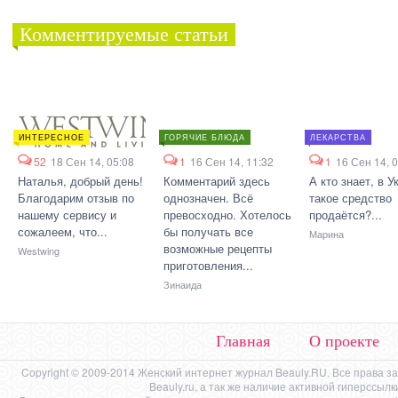
Комментируемые статьи
ИНТЕРЕСНОЕ
ГОРЯЧИЕ БЛЮДА
ЛЕКАРСТВА
52
18 Сен 14, 05:08
1
16 Сен 14, 11:32
1
16 Сен 14, 
Наталья, добрый день!
Комментарий здесь
А кто знает, в У
Благодарим отзыв по
однозначен. Всё
такое средство
нашему сервису и
превосходно. Хотелось
продаётся?...
сожалеем, что...
бы получать все
Марина
возможные рецепты
Westwing
приготовления...
Зинаида
Главная
О проекте
Copyright © 2009-2014 Женский интернет журнал Beauly.RU. Все права 
Beauly.ru, а так же наличие активной гиперссыл