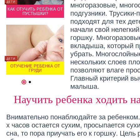
многоразовые, много
ДЕТИ
ИНТЕРЕСНОЕ
ДЕТИ
И
КАК ОТУЧИТЬ РЕБЁНКА ОТ
ОТЗЫВ О ДЕСИТИН ПРИ
КАК О
подгузники. Трусики
А
ПУСТЫШКИ?
ОПРЕЛОСТЯХ У РЕБЕНКА
подходят для тех дет
начали свой нелегкий
горшку. Многоразовы
вкладыша, который п
убрать. Многослойные
нескольких слоев пло
ДЕТИ
ДЕТИ
ДЕТИ
Т
ОТУЧЕНИЕ РЕБЕНКА ОТ
ПЕРЕХОДНЫЙ ВОЗРАСТ
ОТУЧ
позволяют влаге прос
ГРУДИ
РЕБЁНКА
Главный критерий вы
1
2
малыша.
Научить ребенка ходить н
Внимательно понаблюдайте за ребенком. 
х часов остается сухим, просыпается сух
сна, то пора приучать его к горшку. Цель