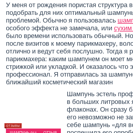
У меня от рождения пористая структура в
подобрать для них оптимальный шампунь
проблемой. Обычно я пользовалась
шамп
особого эффекта не замечала, или
сухим
было времени использовать обычный. Но 
после визитов к моему парикмахеру, вол
отлично и ведут себя послушно. Тогда я 
парикмахера: каким шампунем он моет м
стрижкой или укладкой. И оказалось что 
профессионал. Я отправилась за шампун
ближайший косметический магазин
Шампунь эстель проф
в больших литровых 
флаконах. Он сразу б
его невозможно не за
себе шампунь «для в
ВОЛОСЫ
ОТЗЫВЫ
ОТЗЫВЫ
ШАМПУНЬ ПАНТИН
поспешила его опробо
ШАМПУНЬ 911 — ОТЗЫВ
(ОТЗЫВЫ)
ШАМП