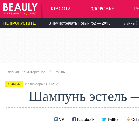
КРАСОТА
ЗДОРОВЬЕ
Р
НЕ ПРОПУСТИТЕ:
В чём встречать Новый год — 2015
Лунный 
Главная
Интересное
Отзывы
27 Декабрь 14, 06:12
ОТЗЫВЫ
Шампунь эстель 
VK
Facebook
Twitter
Odn