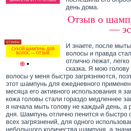
день дома.
Отзыв о шамп
— эс
ОТЗЫВЫ
ВОЛОСЫ
ОТЗЫВЫ
И знаете, после мыт
СУХОЙ ШАМПУНЬ ДЛЯ
ШАМПУНЬ «ЧИСТАЯ
СУХ
волосы и правда ста
ВОЛОС — ОТЗЫВ
ЛИНИЯ» (ОТЗЫВЫ)
В
отлично лежат, легко
1
2
сказка. Я мою голову
волосы у меня быстро загрязняются, по
этот шампунь для ежедневного применен
месяца его активного использования я за
кожа головы стали гораздо медленнее за
я начала мыть голову не каждый день, а р
дня. Шампунь отлично пенится и быстро 
всех загрязнений, для одного использова
небольшого количества шампуня, а значи