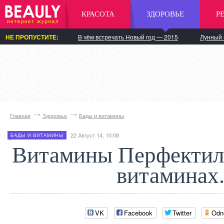
КРАСОТА
ЗДОРОВЬЕ
Р
НЕ ПРОПУСТИТЕ:
В чём встречать Новый год — 2015
Лунный 
Главная
Здоровье
Бады и витамины
22 Август 14, 10:08
БАДЫ И ВИТАМИНЫ
Витамины Перфектил
витаминах
VK
Facebook
Twitter
Odn