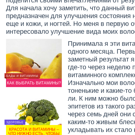
Для начала хочу заметить, что данный в
предназначен для улучшения состояния н
еще и кожи, и ногтей. Но меня в первую 
интересовало улучшение вида моих воло
Принимала я эти вит
одного месяца. Перв
заметный результат 
где-то через неделю 
витаминного комплек
ЗДОРОВЬЕ
БАДЫ И ВИТАМИНЫ
БАДЫ И
О
ВИТАМИНЫ ЗИМОЙ – ЧТО
Изначально мои вол
КАК ВЫБРАТЬ ВИТАМИНЫ?
НАМ ПОМОЖЕТ?
КАК В
тоненькие и какие-то
ли. К ним можно был
эпитетов из такого р
через семь дней они 
каким-то живым блес
ЗДОРОВЬЕ
ЗДОРОВ
ЗДОРОВЬЕ
укладывать их стало 
КРАСОТА И ВИТАМИНЫ –
КРАС
КАКИЕ ВИТАМИНЫ
ЧТО НУЖНО ЕСТЬ, ЧТОБЫ
ЧТО Н