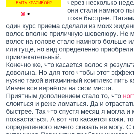
через несколько неде
ОС
НЕОБХОДИМЫ ДЛЯ ВОЛОС
БЫТЬ КРАСИВОЙ?
Б
они стали намного пы
1
2
тоже быстрее. Витам
один курс приема сделали из моих жиден
волос вполне приличную шевелюру. Не мо
волос на голове стало намного больше и
или гуще, но вид определенно приобрели
привлекательный.
Конечно же, что касается волос я резуль
довольна. Но для того чтобы этот эффек
нужно такой витаминный комплекс пить к
Иначе все вернётся на свои места.
Приятным дополнением стало то, что
ног
слоиться и реже ломаться. Да и отрастат
быстрее. Так что спустя месяц я могла 
похвастаться. А вот что касается кожи, то
определенного ничего сказать не могу. С 