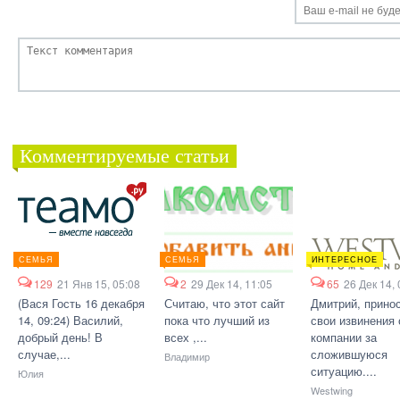
Комментируемые статьи
СЕМЬЯ
СЕМЬЯ
ИНТЕРЕСНОЕ
129
21 Янв 15, 05:08
2
29 Дек 14, 11:05
65
26 Дек 14, 
(Вася Гость 16 декабря
Считаю, что этот сайт
Дмитрий, прино
14, 09:24) Василий,
пока что лучший из
свои извинения 
добрый день! В
всех ,...
компании за
случае,...
сложившуюся
Владимир
ситуацию....
Юлия
Westwing