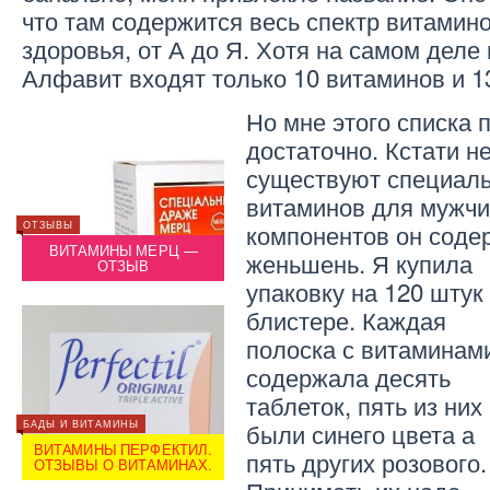
что там содержится весь спектр витамин
здоровья, от А до Я. Хотя на самом деле
Алфавит входят только 10 витаминов и 
Но мне этого списка 
достаточно. Кстати н
существуют специал
витаминов для мужчи
компонентов он соде
ОТЗЫВЫ
БАДЫ И ВИТАМИНЫ
ОТЗЫВЫ
ТЬ
ВИТАМИНЫ МЕРЦ —
КАКИЕ ВИТАМИНЫ ДАВАТЬ
ВИ
женьшень.
Я купила
ОТЗЫВ
ДЕТЯМ?
упаковку на 120 штук
блистере. Каждая
полоска с витаминам
содержала десять
таблеток, пять из них
были синего цвета а
БАДЫ И ВИТАМИНЫ
БАДЫ И
ОТЗЫВЫ
ВИТАМИНЫ ПЕРФЕКТИЛ.
ВИТА
пять других розового.
ОТЗЫВ О МАСЛЕ ШИ
ОТЗЫВЫ О ВИТАМИНАХ.
ОТЗЫ