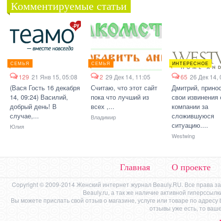
Комментируемые статьи
СЕМЬЯ
СЕМЬЯ
ИНТЕРЕСНОЕ
129
21 Янв 15, 05:08
2
29 Дек 14, 11:05
65
26 Дек 14, 
(Вася Гость 16 декабря
Считаю, что этот сайт
Дмитрий, прино
14, 09:24) Василий,
пока что лучший из
свои извинения 
добрый день! В
всех ,...
компании за
случае,...
сложившуюся
Владимир
ситуацию....
Юлия
Westwing
Главная
О проекте
Copyright © 2009-2014 Женский интернет журнал Beauly.RU. Все права 
Beauly.ru, а так же наличие активной гиперссыл
Вы можете прислать свой отзыв о магазине, услуге или товаре по адресу
отзывы уже есть, то ваш