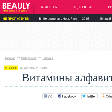
КРАСОТА
ЗДОРОВЬЕ
Р
НЕ ПРОПУСТИТЕ:
В чём встречать Новый год — 2015
Лунный 
Главная
Интересное
Отзывы
22 Октябрь 14, 10:10
ОТЗЫВЫ
Витамины алфавит
VK
Facebook
Twitter
Odn