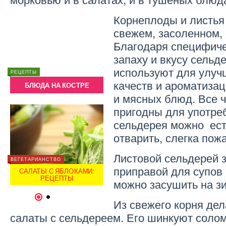
Корнеплоды и листья
свежем, засоленном,
Благодаря специфич
запаху и вкусу сельд
ДИЕТЫ
используют для улуч
Я
СУП ИЗ СЕЛЬДЕРЕЯ ДЛЯ
РЕЦЕПТЫ
РЕЦЕПТ
ПОХУДЕНИЯ ОТ
качеств и ароматиза
БЛЮДА НА КОСТРЕ
БЛ
ОВ
АМЕРИКАНСКИХ ХИРУРГОВ
и мясных блюд. Все 
пригодны для употре
сельдерея можно ес
отварить, слегка пож
Листовой сельдерей 
ВЕГЕТАРИАНСТВО
ГОРЯЧИЕ БЛЮДА
ВЕГЕТА
приправой для супов 
САЛАТЫ С ЯБЛОКАМИ:
КУРИНЫЕ СЕРДЕЧКИ —
САЛ
РЕЦЕПТЫ
БЛЮДА
можно засушить на з
1
2
Из свежего корня де
салаты с сельдереем. Его шинкуют солом