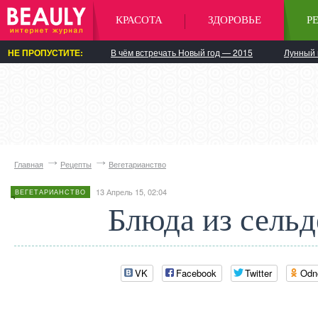
КРАСОТА
ЗДОРОВЬЕ
Р
НЕ ПРОПУСТИТЕ:
В чём встречать Новый год — 2015
Лунный 
Главная
Рецепты
Вегетарианство
13 Апрель 15, 02:04
ВЕГЕТАРИАНСТВО
Блюда из сельд
VK
Facebook
Twitter
Odn