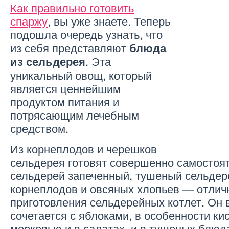
Как правильно готовить
спаржу
, вы уже знаете. Теперь
подошла очередь узнать, что
из себя представляют
блюда
. Эта
из сельдерея
уникальный овощ, который
является ценнейшим
продуктом питания и
потрясающим лечебным
средством.
Из корнеплодов и черешков
сельдерея готовят совершенно самостоя
сельдерей запеченный, тушеный сельдер
корнеплодов и овсяных хлопьев — отли
приготовления сельдерейных котлет. Он
сочетается с яблоками, в особенности ки
морковью и в салатах, и в тушеных блюд