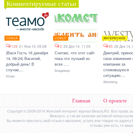
Комментируемые статьи
СЕМЬЯ
СЕМЬЯ
ИНТЕРЕСНОЕ
129
21 Янв 15, 05:08
2
29 Дек 14, 11:05
65
26 Дек 14, 
(Вася Гость 16 декабря
Считаю, что этот сайт
Дмитрий, прино
14, 09:24) Василий,
пока что лучший из
свои извинения 
добрый день! В
всех ,...
компании за
случае,...
сложившуюся
Владимир
ситуацию....
Юлия
Westwing
Главная
О проекте
Copyright © 2009-2014 Женский интернет журнал Beauly.RU. Все права 
Beauly.ru, а так же наличие активной гиперссыл
Вы можете прислать свой отзыв о магазине, услуге или товаре по адресу
отзывы уже есть, то ваш