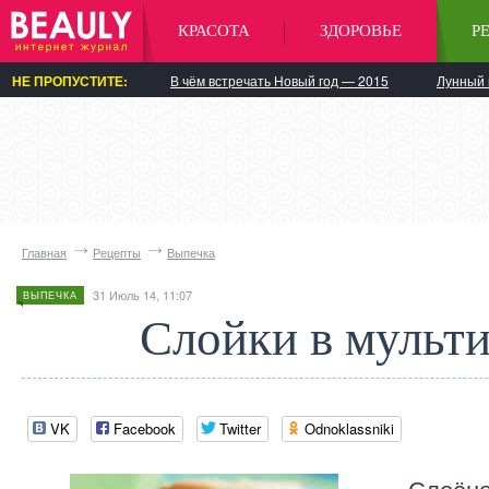
КРАСОТА
ЗДОРОВЬЕ
Р
НЕ ПРОПУСТИТЕ:
В чём встречать Новый год — 2015
Лунный 
Главная
Рецепты
Выпечка
31 Июль 14, 11:07
ВЫПЕЧКА
Слойки в мульти
VK
Facebook
Twitter
Odnoklassniki
Слоёно