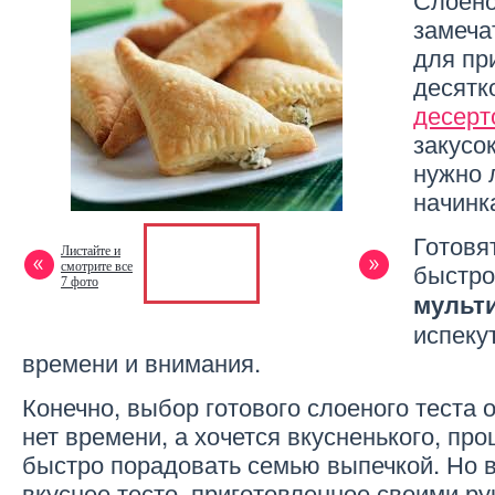
замеча
для пр
десятк
десерт
закусо
нужно 
начинк
Готовя
Листайте и
быстро
смотрите все
7 фото
мульт
испеку
времени и внимания.
Конечно, выбор готового слоеного теста о
нет времени, а хочется вкусненького, про
быстро порадовать семью выпечкой. Но в
вкуснее тесто, приготовленное своими ру