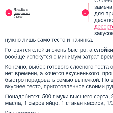
замеча
Листайте и
для пр
смотрите все
7 фото
десятк
десерт
закусо
нужно лишь само тесто и начинка.
Готовятся слойки очень быстро, а
слойки
вообще испекутся с минимум затрат врем
Конечно, выбор готового слоеного теста о
нет времени, а хочется вкусненького, про
быстро порадовать семью выпечкой. Но в
вкуснее тесто, приготовленное своими ру
Понадобится: 500 г муки высшего сорта, 
масла, 1 сырое яйцо, 1 стакан кефира, 1/
Как готовить: