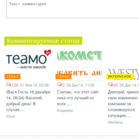
Комментируемые статьи
СЕМЬЯ
СЕМЬЯ
ИНТЕРЕСНОЕ
129
21 Янв 15, 05:08
2
29 Дек 14, 11:05
65
26 Дек 14, 
(Вася Гость 16 декабря
Считаю, что этот сайт
Дмитрий, прино
14, 09:24) Василий,
пока что лучший из
свои извинения 
добрый день! В
всех ,...
компании за
случае,...
сложившуюся
Владимир
ситуацию....
Юлия
Westwing