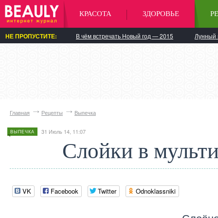
КРАСОТА
ЗДОРОВЬЕ
Р
НЕ ПРОПУСТИТЕ:
В чём встречать Новый год — 2015
Лунный 
Главная
Рецепты
Выпечка
31 Июль 14, 11:07
ВЫПЕЧКА
Слойки в мульти
VK
Facebook
Twitter
Odnoklassniki
Слоёно