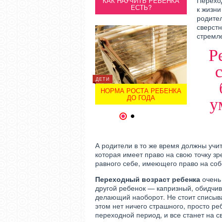
Переход
ОБУЧЕНИЕ РЕБЕНКА НА
КАК НАУЧИТЬ РЕБЕНКА
ОБУЧЕН
ДОМУ
ЕСТЬ?
к жизни
родител
сверстн
стремле
Р
ДЕТИ
ДЕТИ
ДЕТИ
НОРМА РОСТА РЕБЕНКА
КАПРИЗЫ РЕБЕНКА
КАПР
ДО ГОДА
у
1
2
А родители в то же время должны учи
которая имеет право на свою точку зр
равного себе, имеющего право на соб
Переходный возраст ребенка
очень
другой ребенок — капризный, обидчи
делающий наоборот. Не стоит списыва
этом нет ничего страшного, просто р
переходной период, и все станет на с