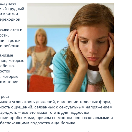
наступает
амый трудный
и в жизни
переходной
звиваются и
ости,
ни, третьи
е ребенка.
ганизме
нов, которые
ебенка.
осток
, которые
ротяжении
рост,
ычная угловатость движений, изменение телесных форм,
ность ощущений, связанных с сексуальным напряжением
азрядкой, – все это может стать для подростка
ными проблемами, причем во многом неосознаваемыми и
 беспокоящими подростка еще больше.
ДЕТИ