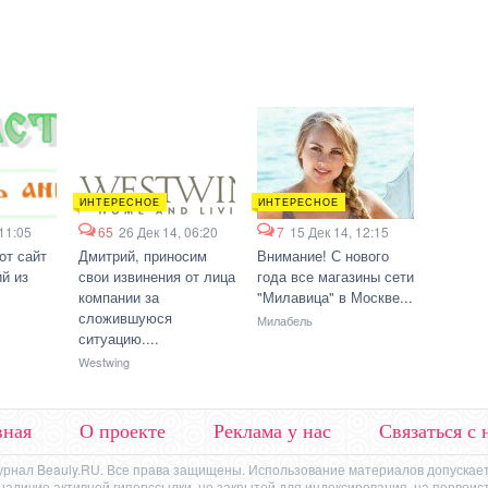
ИНТЕРЕСНОЕ
ИНТЕРЕСНОЕ
 11:05
65
26 Дек 14, 06:20
7
15 Дек 14, 12:15
от сайт
Дмитрий, приносим
Внимание! С нового
й из
свои извинения от лица
года все магазины сети
компании за
"Милавица" в Москве...
сложившуюся
Милабель
ситуацию....
Westwing
вная
О проекте
Реклама у нас
Связаться с 
урнал Beauly.RU. Все права защищены. Использование материалов допускает
же наличие активной гиперссылки, не закрытой для индексирования, на первоис