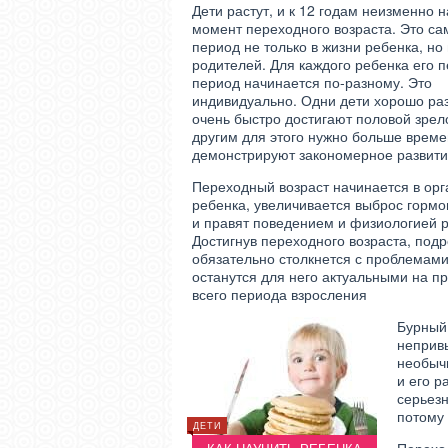
Дети растут, и к 12 годам неизменно 
момент переходного возраста. Это с
период не только в жизни ребенка, но 
родителей. Для каждого ребенка его 
период начинается по-разному. Это
индивидуально. Одни дети хорошо ра
очень быстро достигают половой зрел
другим для этого нужно больше време
демонстрируют закономерное развити
Переходный возраст начинается в ор
ребенка, увеличивается выброс гормо
и правят поведением и физиологией р
Достигнув переходного возраста, подр
обязательно столкнется с проблемами
останутся для него актуальными на п
всего периода взросления
Бурный 
неприв
необыч
и его р
серьез
потому
ДЕТИ
ДЕТИ
ДЕТИ