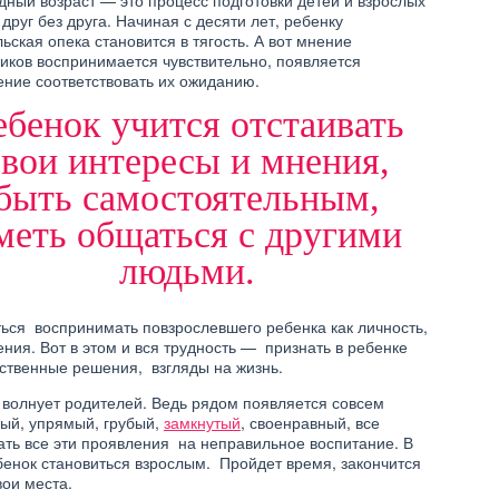
ный возраст — это процесс подготовки детей и взрослых
ИЕ РЕБЕНКА НА
КАК НАУЧИТЬ РЕБЕНКА
ДОМУ
ЕСТЬ?
 друг без друга. Начиная с десяти лет, ребенку
ьская опека становится в тягость. А вот мнение
иков воспринимается чувствительно, появляется
ние соответствовать их ожиданию.
ебенок учится отстаивать
свои интересы и мнения,
ДЕТИ
быть самостоятельным,
НОРМА РОСТА РЕБЕНКА
ИЗЫ РЕБЕНКА
ДО ГОДА
меть общаться с другими
людьми.
ться воспринимать повзрослевшего ребенка как личность,
ения. Вот в этом и вся трудность — признать в ребенке
ственные решения, взгляды на жизнь.
 волнует родителей. Ведь рядом появляется совсем
вый, упрямый, грубый,
замкнутый
, своенравный, все
ть все эти проявления на неправильное воспитание. В
ебенок становиться взрослым. Пройдет время, закончится
вои места.