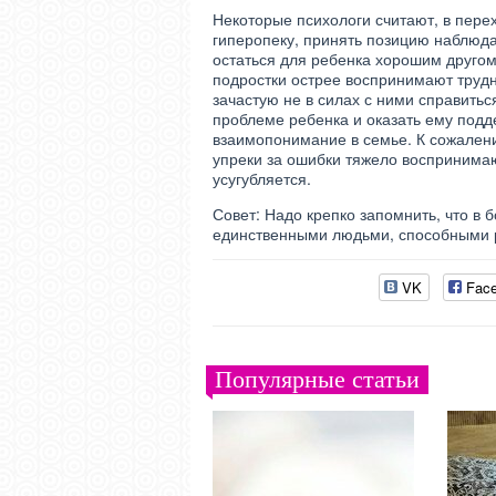
Некоторые психологи считают, в пере
гиперопеку, принять позицию наблюда
остаться для ребенка хорошим другом.
подростки острее воспринимают трудн
зачастую не в силах с ними справить
проблеме ребенка и оказать ему подд
взаимопонимание в семье. К сожалению
упреки за ошибки тяжело воспринимаю
усугубляется.
Совет: Надо крепко запомнить, что в 
единственными людьми, способными р
VK
Fac
Популярные статьи