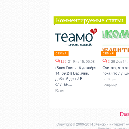
Комментируемые статьи
СЕМЬЯ
СЕМЬЯ
129
21 Янв 15, 05:08
2
29 Дек 14,
(Вася Гость 16 декабря
Считаю, что эт
14, 09:24) Василий,
пока что лучши
добрый день! В
всех ,...
случае,...
Владимир
Юлия
Гла
Copyright © 2009-2014 Женский интернет ж
Beauly.ru, а так 