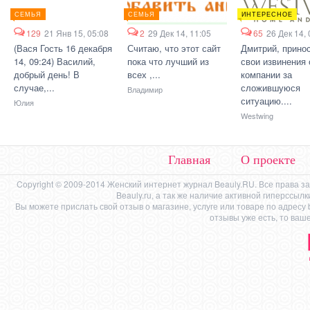
СЕМЬЯ
СЕМЬЯ
ИНТЕРЕСНОЕ
129
21 Янв 15, 05:08
2
29 Дек 14, 11:05
65
26 Дек 14, 
(Вася Гость 16 декабря
Считаю, что этот сайт
Дмитрий, прино
14, 09:24) Василий,
пока что лучший из
свои извинения 
добрый день! В
всех ,...
компании за
случае,...
сложившуюся
Владимир
ситуацию....
Юлия
Westwing
Главная
О проекте
Copyright © 2009-2014 Женский интернет журнал Beauly.RU. Все права 
Beauly.ru, а так же наличие активной гиперссыл
Вы можете прислать свой отзыв о магазине, услуге или товаре по адресу
отзывы уже есть, то ваш