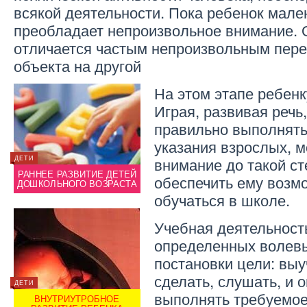
всякой деятельности. Пока ребенок мален
преобладает непроизвольное внимание. 
отличается частым непроизвольным пер
объекта на другой
На этом этапе ребенк
Играя, развивая речь
правильно выполнят
указания взрослых, 
внимание до такой ст
ДЕТИ
ДЕТИ
ЗДОРОВЬЕ
РАННЕЕ РАЗВИТИЕ ДЕТЕЙ
РАННЕ
обеспечить ему возм
П
РАЗВИТИЕ ДЕТЕЙ С ДЦП
ДОШКОЛЬНОГО ВОЗРАСТА
ДОШК
обучаться в школе.
Учебная деятельность
определенных волевы
постановки цели: выу
сделать, слушать, и 
ДЕТИ
ДЕТИ
ДЕТИ
выполнять требуемое
ВНУТРИУТРОБНОЕ
В
ПИТАНИЕ ШКОЛЬНИКА