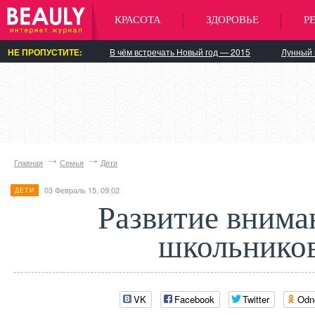
КРАСОТА
ЗДОРОВЬЕ
Р
НЕ ПРОПУСТИТЕ:
В чём встречать Новый год — 2015
Лунный 
Главная
Семья
Дети
03 Февраль 15, 09:02
ДЕТИ
Развитие внима
школьнико
VK
Facebook
Twitter
Odn