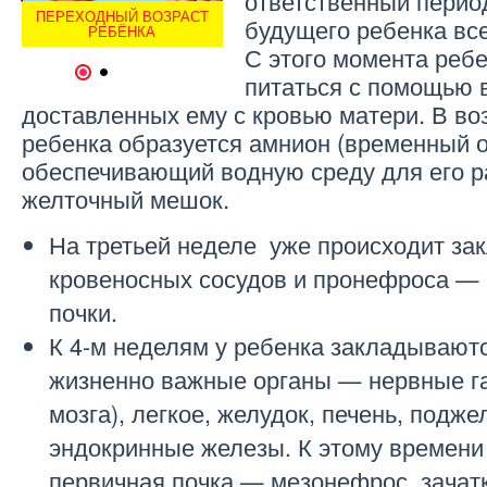
ответственный перио
ОМ
ПЕРЕХОДНЫЙ ВОЗРАСТ
ДЕНЬ РЕБЁНКА В ДЕТСКОМ
ПЕР
будущего ребенка все
РЕБЁНКА
САДУ
С этого момента ребе
1
2
питаться с помощью 
доставленных ему с кровью матери. В воз
ребенка образуется амнион (временный о
обеспечивающий водную среду для его р
желточный мешок.
На третьей неделе уже происходит зак
кровеносных сосудов и пронефроса —
почки.
К 4-м неделям у ребенка закладываютс
жизненно важные органы — нервные га
мозга), легкое, желудок, печень, подж
эндокринные железы. К этому времени
первичная почка — мезонефрос, зачатки