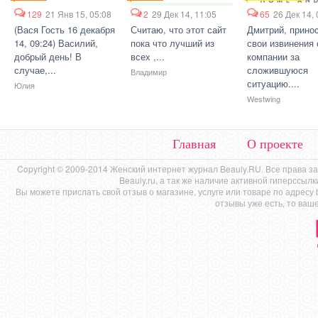
129
21 Янв 15, 05:08
2
29 Дек 14, 11:05
65
26 Дек 14, 
(Вася Гость 16 декабря
Считаю, что этот сайт
Дмитрий, прино
14, 09:24) Василий,
пока что лучший из
свои извинения 
добрый день! В
всех ,...
компании за
случае,...
сложившуюся
Владимир
ситуацию....
Юлия
Westwing
Главная
О проекте
Copyright © 2009-2014 Женский интернет журнал Beauly.RU. Все права 
Beauly.ru, а так же наличие активной гиперссыл
Вы можете прислать свой отзыв о магазине, услуге или товаре по адресу
отзывы уже есть, то ваш