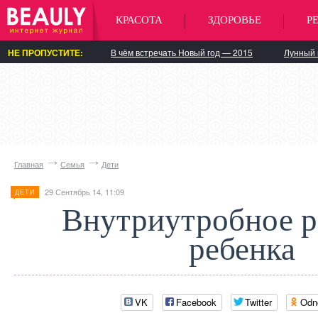
КРАСОТА
ЗДОРОВЬЕ
Р
НЕ ПРОПУСТИТЕ:
В чём встречать Новый год — 2015
Лунный 
Главная
Семья
Дети
29 Сентябрь 14, 11:09
ДЕТИ
Внутриутробное р
ребенка
VK
Facebook
Twitter
Odn