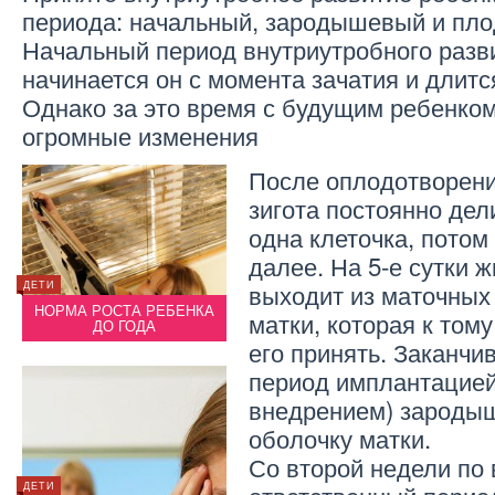
периода: начальный, зародышевый и пло
Начальный период внутриутробного разви
начинается он с момента зачатия и длитс
Однако за это время с будущим ребенко
огромные изменения
После оплодотворен
зигота постоянно дел
одна клеточка, потом 
далее. На 5-е сутки 
выходит из маточных 
ДЕТИ
ЗДОРОВЬЕ
ДЕТИ
ИТ
НОРМА РОСТА РЕБЕНКА
ЧТО ДЕЛАТЬ, ЕСЛИ БОЛИТ
НОРМ
матки, которая к том
ДО ГОДА
ГОРЛО У РЕБЕНКА?
его принять. Заканчи
период имплантацией 
внедрением) зародыш
оболочку матки.
Со второй недели по
ДЕТИ
ДЕТИ
ДЕТИ