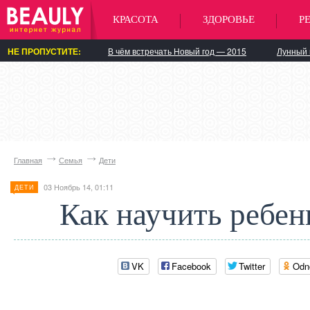
КРАСОТА
ЗДОРОВЬЕ
Р
НЕ ПРОПУСТИТЕ:
В чём встречать Новый год — 2015
Лунный 
Главная
Семья
Дети
03 Ноябрь 14, 01:11
ДЕТИ
Как научить ребен
VK
Facebook
Twitter
Odn