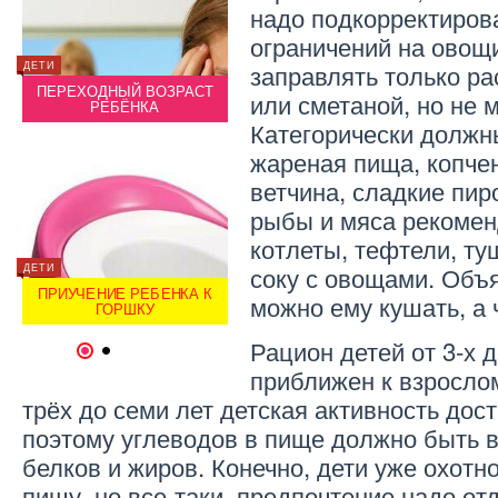
надо подкорректирова
ограничений на овощ
заправлять только р
ДЕТИ
ДЕТИ
ДЕТИ
ОМ
ПЕРЕХОДНЫЙ ВОЗРАСТ
ДЕНЬ РЕБЁНКА В ДЕТСКОМ
ПЕР
или сметаной, но не 
РЕБЁНКА
САДУ
Категорически должн
жареная пища, копчен
ветчина, сладкие пир
рыбы и мяса рекомен
котлеты, тефтели, ту
ДЕТИ
соку с овощами. Объя
ДЕТИ
ДЕТИ
КАК КУПАТЬ
ПРИУЧЕНИЕ РЕБЕНКА К
НОВОРОЖДЕННОГО
ПРИУ
можно ему кушать, а 
ГОРШКУ
РЕБЕНКА?
Рацион детей от 3-х 
1
2
приближен к взрослом
трёх до семи лет детская активность дост
поэтому углеводов в пище должно быть в
белков и жиров. Конечно, дети уже охотн
пищу, но все-таки, предпочтение надо от