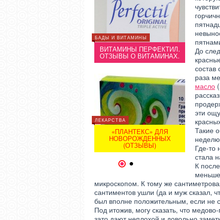
чувстви
горчич
пятнадц
невынос
КРАСОТА
БАДЫ И ВИТАМИНЫ
КРАСОТА
пятнам
МЕДОВЫЙ ЛОСЬОН
ВИТАМИНЫ ПЕРФЕКТИЛ.
МЕДО
До сле
БОЛТУШКА ОТ ПРЫЩЕЙ
ОТЗЫВЫ О ВИТАМИНАХ.
БОЛТУШ
красны
состав 
раза м
масло
(
рассказ
продер
эти ощ
красных
ЛЕКАРСТВА
КРАСОТА
КРАСОТА
Такие о
«ПЛАНТЕКС» ДЛЯ
РЕЦЕПТЫ МАСОК ИЗ
НОВОРОЖДЕННЫХ
РЕЦЕ
неделю 
КЛУБНИКИ
(ОТЗЫВЫ)
Где-то 
стала н
1
2
К после
меньше 
микроскопом. К тому же сантиметрова
сантиментов ушли (да и муж сказал, ч
был вполне положительным, если не с
Под итожив, могу сказать, что медово
зато дают неплохой и довольно замет