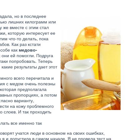
адала, но в последнее
лько лишних килограмм или
у же вместе с этим стал
ки, которую интересует ее
тим что-то делать, пока
бов. Как раз кстати
особе как
медово-
к они ей помогли. Подруга
таки попробовать. Теперь
и какие результаты дает этот
 много всего перечитала и
ния с медом очень полезны
 которая предполагала
авных пропорциях, а потом
гласно варианту,
ести на кожу проблемного
о слоев. И так проходить
лать все именно так
говорят учатся люди в основном на своих ошибках,
 я и допустила в самом начале. Я не провела тест на