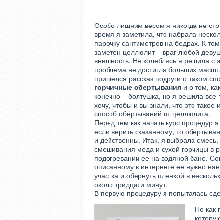
Особо лишним весом я никогда не стр
время я заметила, что набрала неско
парочку сантиметров на бедрах. К том
заметен целлюлит – враг любой девуш
внешность. Не колеблясь я решила с э
проблема не достигла больших масшта
пришелся рассказ подруги о таком сп
горчичные обертывания
и о том, ка
конечно – болтушка, но я решила все-
хочу, чтобы и вы знали, что это такое 
способ обёртываний от целлюлита.
Перед тем как начать курс процедур я
если верить сказанному, то обертыва
и действенны. Итак, я выбрала смесь,
смешивания меда и сухой горчицы в р
подогревании ее на водяной бане. Со
описанному в интернете ее нужно нан
участка и обернуть пленкой в нескольк
около тридцати минут.
В первую процедуру я попыталась сде
Но как 
которую