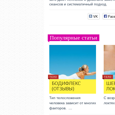
сеансов и систематичный подход.
VK
Fac
Популярные статьи
ТЕЛО
ТЕЛО
БОДИФЛЕКС
ШЕ
(ОТЗЫВЫ)
ЛО
Тип телосложения
С возр
человека зависит от многих
локтя
факторов. …