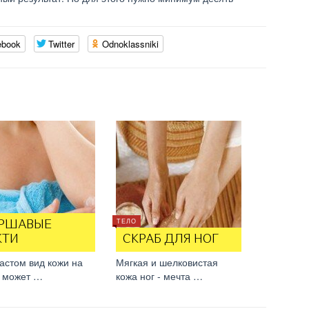
ebook
Twitter
Odnoklassniki
ТЕЛО
РШАВЫЕ
КТИ
СКРАБ ДЛЯ НОГ
астом вид кожи на
Мягкая и шелковистая
х может …
кожа ног - мечта …