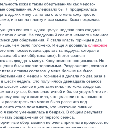
тельность кожи к таким обертываниям как медово-
ные обертывания. А следовало бы. Я продержалась
ать адских минут, а потом стало жечь кожу просто
имо, и я сняла пленку и все смыла. Кожа покрылась
БАДЫ И ВИТАМИНЫ
и.
ВЫЙ ЛОСЬОН
ВИТАМИНЫ ПЕРФЕКТИЛ.
дующего сеанса я ждала целую неделю пока сходили
КА ОТ ПРЫЩЕЙ
ОТЗЫВЫ О ВИТАМИНАХ.
е пятна с кожи. На следующий сеанс я немного изменила
смеси для обертывания. Я стала класть горчицы в два
еньше, чем было положено. И еще я добавила
оливковое
это мне посоветовала сделать та подруга, которая и
ывала об этих обёртываниях). В этот сеанс я
жалась двадцать минут. Кожу немного пощипывало. Но
ущения были вполне терпимыми. Раздражения, ожогов и
 пятен с таким составом у меня больше не было.
ЛЕКАРСТВА
бертывания с медом и горчицей я делала по два раза в
«ПЛАНТЕКС» ДЛЯ
ПТЫ МАСОК ИЗ
НОВОРОЖДЕННЫХ
в шести недель. Это получилось двенадцать сеансов.
КЛУБНИКИ
(ОТЗЫВЫ)
на шестом сеансе я уже заметила, что кожа вроде как
амного лучше, более эластичной и более упругой что ли.
днему сеансу я заметила, что целлюлит стал намного
и рассмотреть его можно было разве что под
я лента стала показывать, что несколько лишних
то я как-то уменьшилась в бедрах). В общем результат
читать раздражения от первого сеанса.
-горчичные обертывания не очень приятны в процессе, но
ный результат. Но для этого нужно минимум десять