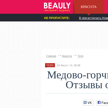
КРАСОТА
НЕ ПРОПУСТИТЕ:
В чём встречать Нов
Главная
Красота
Тело
24 Август 14, 06:08
ТЕЛО
Медово-горч
Отзывы о
VK
Fac