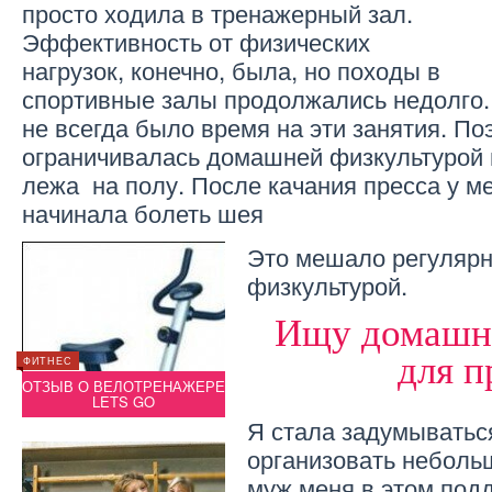
просто ходила в тренажерный зал.
Эффективность от физических
нагрузок, конечно, была, но походы в
спортивные залы продолжались недолго. 
не всегда было время на эти занятия. По
ограничивалась домашней физкультурой 
лежа на полу. После качания пресса у м
начинала болеть шея
Это мешало регуляр
физкультурой.
Ищу домашн
для п
ФИТНЕС
РЕЦЕПТЫ
ФИТНЕС
ОТЗЫВ О ВЕЛОТРЕНАЖЕРЕ
БУРГЕР КИНГ (BURGER
ОТЗЫВ
!
LETS GO
KING) ТЕПЕРЬ В МОСКВЕ!
Я стала задумываться
организовать неболь
муж меня в этом под