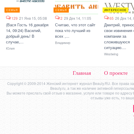
СЕМЬЯ
СЕМЬЯ
ИНТЕРЕСНОЕ
129
21 Янв 15, 05:08
2
29 Дек 14, 11:05
65
26 Дек 14, 
(Вася Гость 16 декабря
Считаю, что этот сайт
Дмитрий, прино
14, 09:24) Василий,
пока что лучший из
свои извинения 
добрый день! В
всех ,...
компании за
случае,...
сложившуюся
Владимир
ситуацию....
Юлия
Westwing
Главная
О проекте
Copyright © 2009-2014 Женский интернет журнал Beauly.RU. Все права 
Beauly.ru, а так же наличие активной гиперссыл
Вы можете прислать свой отзыв о магазине, услуге или товаре по адресу
отзывы уже есть, то ваш