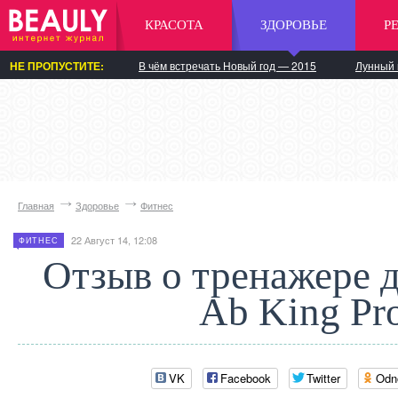
КРАСОТА
ЗДОРОВЬЕ
Р
НЕ ПРОПУСТИТЕ:
В чём встречать Новый год — 2015
Лунный 
Главная
Здоровье
Фитнес
22 Август 14, 12:08
ФИТНЕС
Отзыв о тренажере д
Ab King Pr
VK
Facebook
Twitter
Odn