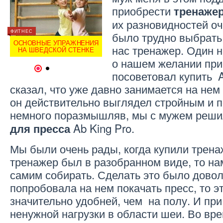
приобрести
тренажер
их разновидностей оч
ФИТНЕС
ОТЗЫВЫ
ФИТНЕС
было трудно выбрать
Й
ОСНОВНЫЕ УПРАЖНЕНИЯ
ОТЗЫВ О САЛИЦИЛОВОЙ
ОСНО
нас тренажер. Один 
НА ШВЕДСКОЙ СТЕНКЕ
КИСЛОТЕ
НА 
о нашем желании при
1
2
посоветовал купить A
сказал, что уже давно занимается на нем
он действительно выглядел стройным и 
немного поразмышляв, мы с мужем реши
Ab King Pro.
для пресса
Мы были очень рады, когда купили трена
тренажер был в разобранном виде, то на
самим собирать. Сделать это было доволь
попробовала на нем покачать пресс, то э
значительно удобней, чем на полу. И пр
ненужной нагрузки в области шеи. Во вр