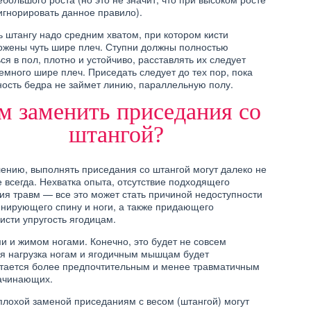
игнорировать данное правило).
АЖНЕНИЯ ДЛЯ
ОСНОВНЫЕ УПРАЖНЕНИЯ
ИЧЕНИЯ ГРУДИ
НА ШВЕДСКОЙ СТЕНКЕ
 штангу надо средним хватом, при котором кисти
ожены чуть шире плеч. Ступни должны полностью
ся в пол, плотно и устойчиво, расставлять их следует
емного шире плеч. Приседать следует до тех пор, пока
ность бедра не займет линию, параллельную полу.
м заменить приседания со
ЗДОРОВЬЕ
АЖНЕНИЯ ДЛЯ
штангой?
ТИПЫ ЖЕНСКИХ ФИГУР —
ШЕНИЯ ЗРЕНИЯ
УПРАЖНЕНИЯ ДЛЯ
КАЖДОГО ТИПА
ению, выполнять приседания со штангой могут далеко не
е всегда. Нехватка опыта, отсутствие подходящего
ия травм — все это может стать причиной недоступности
енирующего спину и ноги, а также придающего
сти упругость ягодицам.
и и жимом ногами. Конечно, это будет не совсем
я нагрузка ногам и ягодичным мышцам будет
итается более предпочтительным и менее травматичным
начинающих.
еплохой заменой приседаниям с весом (штангой) могут