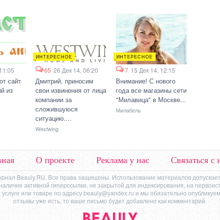
ИНТЕРЕСНОЕ
ИНТЕРЕСНОЕ
 11:05
65
26 Дек 14, 06:20
7
15 Дек 14, 12:15
от сайт
Дмитрий, приносим
Внимание! С нового
й из
свои извинения от лица
года все магазины сети
компании за
"Милавица" в Москве...
сложившуюся
Милабель
ситуацию....
Westwing
вная
О проекте
Реклама у нас
Связаться с 
урнал Beauly.RU. Все права защищены. Использование материалов допускает
же наличие активной гиперссылки, не закрытой для индексирования, на первоис
 услуге или товаре по адресу
beauly@yandex.ru
и мы обязательно опубликуем 
отзывы уже есть, то ваше письмо будет добавлено как комментарий.