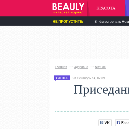
КРАСОТА
НЕ ПРОПУСТИТЕ:
В чём встречать Нов
Главная
Здоровье
Фитнес
23 Сентябрь 14, 07:09
ФИТНЕС
Приседан
VK
Fac