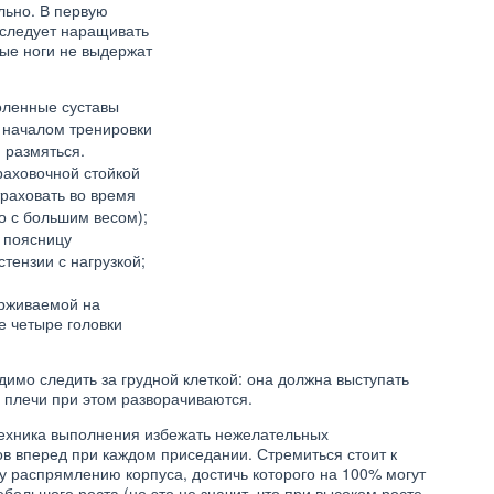
льно. В первую
 следует наращивать
ые ноги не выдержат
оленные суставы
д началом тренировки
 размяться.
раховочной стойкой
траховать во время
 с большим весом);
а поясницу
тензии с нагрузкой;
ерживаемой на
е четыре головки
имо следить за грудной клеткой: она должна выступать
 плечи при этом разворачиваются.
техника выполнения избежать нежелательных
в вперед при каждом приседании. Стремиться стоит к
 распрямлению корпуса, достичь которого на 100% могут
ФИТНЕС
большого роста (но это не значит, что при высоком росте