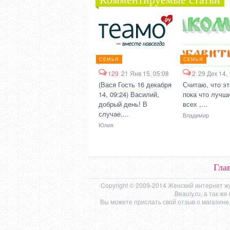
СЕМЬЯ
СЕМЬЯ
129
21 Янв 15, 05:08
2
29 Дек 14,
(Вася Гость 16 декабря
Считаю, что эт
14, 09:24) Василий,
пока что лучши
добрый день! В
всех ,...
случае,...
Владимир
Юлия
Гла
Copyright © 2009-2014 Женский интернет ж
Beauly.ru, а так 
Вы можете прислать свой отзыв о магазине,