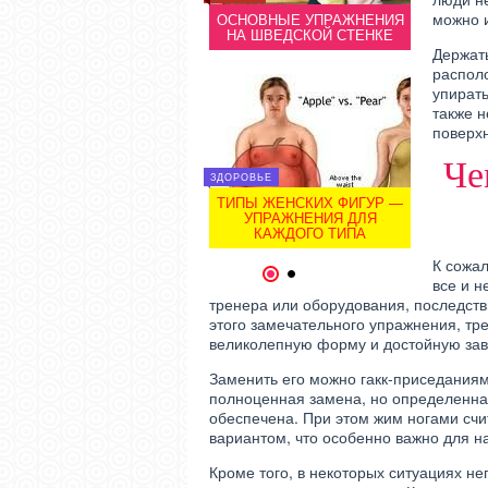
можно 
УПРАЖНЕНИЯ ДЛЯ
ОСНОВНЫЕ УПРАЖНЕНИЯ
УПР
УВЕЛИЧЕНИЯ ГРУДИ
НА ШВЕДСКОЙ СТЕНКЕ
УВЕЛ
Держать
распол
упирать
также н
поверх
Че
ЗДОРОВЬЕ
ЗДОРОВЬЕ
ЗДОРОВЬЕ
УПРАЖНЕНИЯ ДЛЯ
УПР
ТИПЫ ЖЕНСКИХ ФИГУР —
УЛУЧШЕНИЯ ЗРЕНИЯ
УЛУЧ
УПРАЖНЕНИЯ ДЛЯ
КАЖДОГО ТИПА
К сожал
1
2
все и н
тренера или оборудования, последств
этого замечательного упражнения, тр
великолепную форму и достойную зави
Заменить его можно гакк-приседаниям
полноценная замена, но определенна
обеспечена. При этом жим ногами сч
вариантом, что особенно важно для 
Кроме того, в некоторых ситуациях н