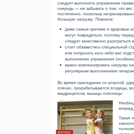
следует выполнять упражнение прави
очередь — не забывать о том, что вес
постепенно, поскольку нетренированн
большую нагрузку. Помните:
даже самые крепкие и здоровые к
могут повредиться, поэтому пере
следует качественно разогреться и
стоит обзавестись специальной ст
или попросить кого-либо вас подс
выполнения упражнения (особенно
важно компенсировать нагрузку н
регулярным выполнением гиперэкс
Во время приседания со штангой, уд
плечах, прорабатываются ягодицы, вс
квадрицепсов, мышцы поясницы
Необход
вперед,
Такая 
наклоно
полному
ТЕЛО
ФИТНЕС
ТЕЛО
люди не