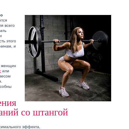
со
ется
я всего
вать
и
ть этого
чинам, и
и женщин
с
или
 весом
я.
особны
ения
аний со штангой
ксимального эффекта,