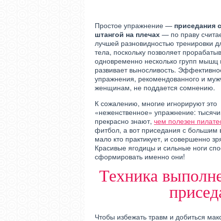
Простое упражнение —
приседания 
штангой на плечах
— по праву счита
лучшей разновидностью тренировки дл
тела, поскольку позволяет прорабаты
одновременно несколько групп мышц 
развивает выносливость. Эффективнос
упражнения, рекомендованного и муж
женщинам, не поддается сомнению.
К сожалению, многие игнорируют это
«неженственное» упражнение: тысяч
прекрасно знают,
чем полезен пилате
фитбол, а вот приседания с большим
мало кто практикует, и совершенно зр
Красивые ягодицы и сильные ноги сп
сформировать именно они!
Техника выполн
присед
Чтобы избежать травм и добиться ма