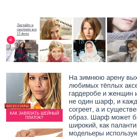
Листайте и
смотрите все
15 фото
На зимнюю арену вых
любимых тёплых акс
гардеробе и женщин 
КРАСОТА
не один шарф, и кажд
КАК МОЖНО
согреет, а и существ
АКСЕССУАРЫ
АКСЕСС
Ы
ВОССТАНОВИТЬ ВОЛОСЫ
КАК ЗАВЯЗАТЬ ШЕЙНЫЙ
КАК 
ПОСЛЕ ЗИМЫ
образ. Шарф может б
ПЛАТОК?
широкий, как паланти
модельеры использую