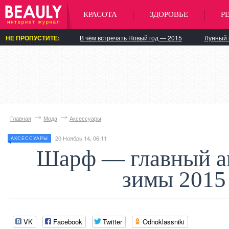
КРАСОТА
ЗДОРОВЬЕ
Р
НЕ ПРОПУСТИТЕ:
В чём встречать Новый год — 2015
Лунный 
Главная
Мода
Аксессуары
20 Ноябрь 14, 06:11
АКСЕССУАРЫ
Шарф — главный а
зимы 2015
VK
Facebook
Twitter
Odnoklassniki