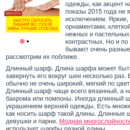
одежды, как акцент н
показы 2015 года не 
КРАСОТА
КРАСОТ
исключением. Яркие,
БЫСТРО СБРОСИТЬ
БЫ
МУЖСКАЯ МОДА
орнаментами, клеткой
ЛИШНИЙ ВЕС ПОСЛЕ
ЛИ
ВЬ
МОДНАЯ МУЖСКАЯ ОБУВЬ
ЗИМЫ: ЛУЧШИЕ СПОСОБЫ
ЗИМЫ
ДЛЯ ЛЕТА И ЗИМЫ 2014
нежных и пастельных 
контрастных. Но и п
1
2
бывают очень разные
рассмотрим их поближе.
Длинный шарф. Длина шарфа может быть
завернуть его вокруг шеи несколько раз. 
обычно не очень широкий, мягкий по цвет
Длинный шарф чаще всего вязанный, а н
бахрома или помпоны. Иногда длинный 
украшением верхней одежды. Есть множе
как носить шарф такой длины. Длинные
девушки и парни.
Модная многослойност
использует шарфы разной длины.