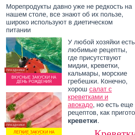
Морепродукты давно уже не редкость на
нашем столе, все знают об их пользе,
широко используют в диетическом
питании
У любой хозяйки есть
любимые рецепты,
где присутствуют
мидии, креветки,
кальмары, морские
ПРАЗДНИКИ
ПРАЗДН
ГОРЯЧИЕ БЛЮДА
ВКУСНЫЕ ЗАКУСКИ НА
ВКУ
гребешки. Конечно,
ВКУСНЫЕ ГОЛУБЦЫ
ДЕНЬ РОЖДЕНИЯ
Д
хорош
салат с
креветками и
авокадо
, но есть ещ
рецептов, как пригот
.
креветки
ПРАЗДНИКИ
ГОРЯЧИЕ БЛЮДА
ПРАЗДН
Креветки
ЛЕГКИЕ ЗАКУСКИ НА
ВКУСНЫЕ КОТЛЕТЫ:
ЛЕ