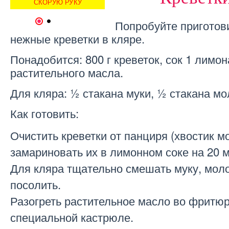
СКОРУЮ РУКУ
РЕЦЕПТ
Попробуйте приготов
1
2
нежные креветки в кляре.
Понадобится: 800 г креветок, сок 1 лимон
растительного масла.
Для кляра: ½ стакана муки, ½ стакана мол
Как готовить:
Очистить креветки от панциря (хвостик м
замариновать их в лимонном соке на 20 м
Для кляра тщательно смешать муку, моло
посолить.
Разогреть растительное масло во фритю
специальной кастрюле.