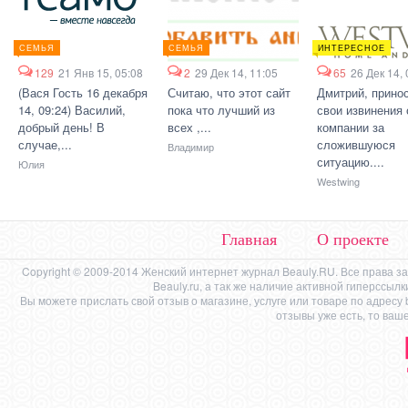
СЕМЬЯ
СЕМЬЯ
ИНТЕРЕСНОЕ
129
21 Янв 15, 05:08
2
29 Дек 14, 11:05
65
26 Дек 14, 
(Вася Гость 16 декабря
Считаю, что этот сайт
Дмитрий, прино
14, 09:24) Василий,
пока что лучший из
свои извинения 
добрый день! В
всех ,...
компании за
случае,...
сложившуюся
Владимир
ситуацию....
Юлия
Westwing
Главная
О проекте
Copyright © 2009-2014 Женский интернет журнал Beauly.RU. Все права 
Beauly.ru, а так же наличие активной гиперссыл
Вы можете прислать свой отзыв о магазине, услуге или товаре по адресу
отзывы уже есть, то ваш