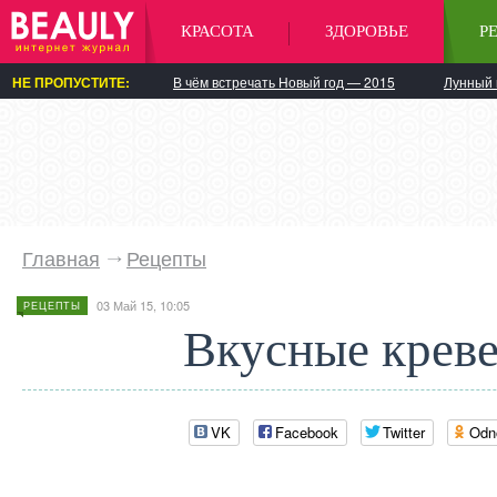
КРАСОТА
ЗДОРОВЬЕ
Р
НЕ ПРОПУСТИТЕ:
В чём встречать Новый год — 2015
Лунный 
Главная
Рецепты
03 Май 15, 10:05
РЕЦЕПТЫ
Вкусные крев
VK
Facebook
Twitter
Odn