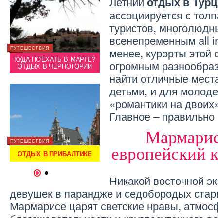
Летний
отдых в Тур
ассоциируется с толп
туристов, многолюдн
всенепременным all in
ПУТЕШЕСТВИЯ
ИНТЕРЕСНОЕ
менее, курорты этой
ПУТЕШЕ
 И
КУДА ПОЕХАТЬ В МАРТЕ?
ОТДЫХ В АЛЬПАХ ЛЕТОМ И
КУДА
огромным разнообраз
)
ОТДЫХ В ЧЕРНОГОРИИ
ЗИМОЙ (ГОРА МОНБЛАН)
ОТД
найти отличные места
детьми, и для молоде
«романтики на двоих»
Главное – правильно 
Мармарис
ПУТЕШЕСТВИЯ
СЕМЬЯ
ПУТЕШЕ
европейский 
ОМ
ОТДЫХ В ПРИБАЛТИКЕ
СЕМЕЙНЫЙ ОТДЫХ ЛЕТОМ
ОТД
1
2
Никакой восточной эк
девушек в парандже и седобородых стар
Мармарисе царят светские нравы, атмос