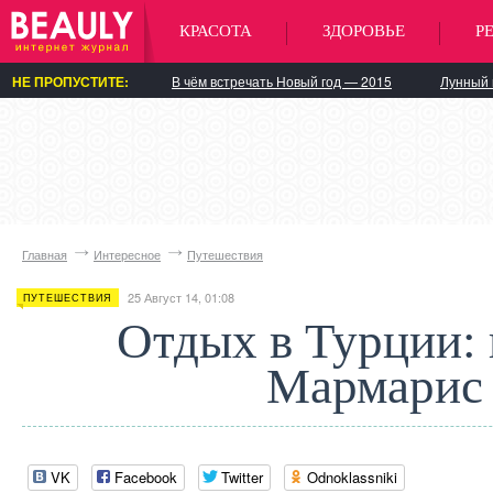
КРАСОТА
ЗДОРОВЬЕ
Р
НЕ ПРОПУСТИТЕ:
В чём встречать Новый год — 2015
Лунный 
Главная
Интересное
Путешествия
25 Август 14, 01:08
ПУТЕШЕСТВИЯ
Отдых в Турции: 
Мармарис
VK
Facebook
Twitter
Odnoklassniki