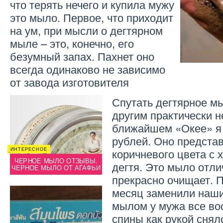
что терять нечего и купила мужу
это мыло. Первое, что приходит
на ум, при мысли о дегтярном
мыле – это, конечно, его
безумный запах. Пахнет оно
всегда одинаково не зависимо
от завода изготовителя
Спутать дегтярное м
другим практически 
ближайшем «Окее» я 
рублей. Оно представ
коричневого цвета с
ИНТЕРЕСНОЕ
ИНТЕРЕ
ИНТЕРЕСНОЕ
ЧЕРНОЕ МЫЛО ОТЗЫВЫ.
ЧЕРН
дегтя. Это мыло отли
КАК УДАЛИТЬ МЫЛО?
ЧЕРНОЕ МЫЛО ОТ АГАФЬИ
ЧЕРНО
прекрасно очищает. П
месяц заменили наши
мылом у мужа все во
спины как рукой сняло