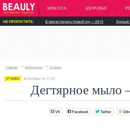
КРАСОТА
ЗДОРОВЬЕ
Р
НЕ ПРОПУСТИТЕ:
В чём встречать Новый год — 2015
Лунный 
Главная
Интересное
Отзывы
30 Октябрь 14, 11:10
ОТЗЫВЫ
Дегтярное мыло 
VK
Facebook
Twitter
Odn