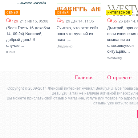
СЕМЬЯ
СЕМЬЯ
ИНТЕРЕСНОЕ
129
21 Янв 15, 05:08
2
29 Дек 14, 11:05
65
26 Дек 14, 
(Вася Гость 16 декабря
Считаю, что этот сайт
Дмитрий, прино
14, 09:24) Василий,
пока что лучший из
свои извинения 
добрый день! В
всех ,...
компании за
случае,...
сложившуюся
Владимир
ситуацию....
Юлия
Westwing
Главная
О проекте
Copyright © 2009-2014 Женский интернет журнал Beauly.RU. Все права 
Beauly.ru, а так же наличие активной гиперссыл
Вы можете прислать свой отзыв о магазине, услуге или товаре по адресу
отзывы уже есть, то ваш