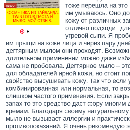
тоже перешла на это 
ИНТЕРЕСНОЕ
ЛИЦО
ЛИЦО
КАК СДЕЛАТЬ МЫЛО
им умываюсь. Оно до
КОСМЕТИКА ИЗ ТАЙЛАНДА.
КОСМЕ
ДОМА? СОВЕТ ДЛЯ
TWIN LOTUS ПАСТА И
TWI
НОВИЧКА.
кожу от различных за
МЫЛО. МОЙ ОТЗЫВ.
МЫ
отлично подходит дл
1
2
угревой сыпи. Я проб
им прыщи на коже лица и через пару дне
дегтярным мылом они проходят. Возможн
длительном применении можно даже избав
сама не пробовала. Дегтярное мыло – эт
для обладателей ирной кожи, но стоит по
свойство высушивать кожу. Так что если 
комбинированная или нормальная, то во
слишком частого применения. Если закры
запах то это средство даст фору многим 
кремам. Благодаря своему натуральному 
мыло не вызывает аллергии и практическ
противопоказаний. Я очень рекомендую э