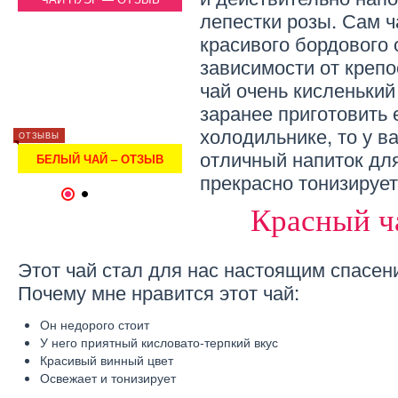
лепестки розы. Сам ч
красивого бордового 
зависимости от крепо
чай очень кисленький
заранее приготовить 
холодильнике, то у в
ОТЗЫВЫ
ОТЗЫВЫ
ОТЗЫВЫ
МОНАСТЫРСКИЙ ЧАЙ –
отличный напиток для
БЕЛЫЙ ЧАЙ – ОТЗЫВ
БЕЛ
ОТЗЫВ
прекрасно тонизирует
1
2
Красный ч
Этот чай стал для нас настоящим спасен
Почему мне нравится этот чай:
Он недорого стоит
У него приятный кисловато-терпкий вкус
Красивый винный цвет
Освежает и тонизирует