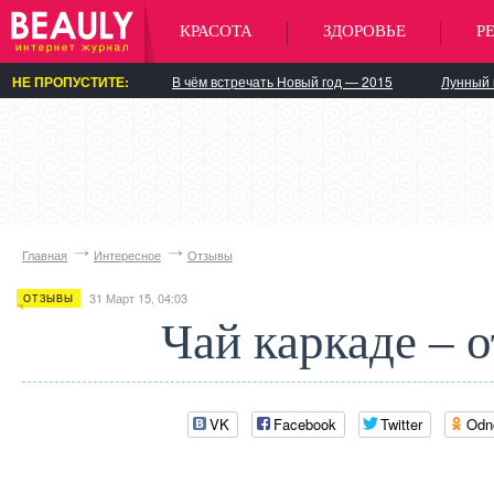
КРАСОТА
ЗДОРОВЬЕ
Р
НЕ ПРОПУСТИТЕ:
В чём встречать Новый год — 2015
Лунный 
Главная
Интересное
Отзывы
31 Март 15, 04:03
ОТЗЫВЫ
Чай каркаде – 
VK
Facebook
Twitter
Odn