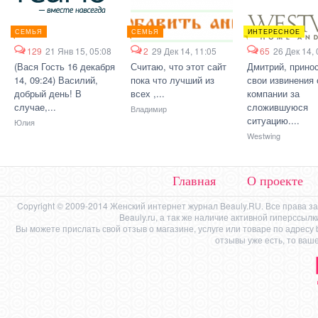
СЕМЬЯ
СЕМЬЯ
ИНТЕРЕСНОЕ
129
21 Янв 15, 05:08
2
29 Дек 14, 11:05
65
26 Дек 14, 
(Вася Гость 16 декабря
Считаю, что этот сайт
Дмитрий, прино
14, 09:24) Василий,
пока что лучший из
свои извинения 
добрый день! В
всех ,...
компании за
случае,...
сложившуюся
Владимир
ситуацию....
Юлия
Westwing
Главная
О проекте
Copyright © 2009-2014 Женский интернет журнал Beauly.RU. Все права 
Beauly.ru, а так же наличие активной гиперссыл
Вы можете прислать свой отзыв о магазине, услуге или товаре по адресу
отзывы уже есть, то ваш