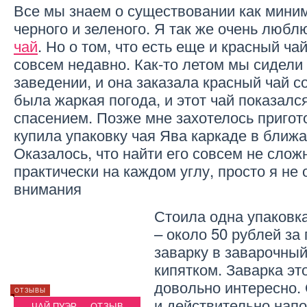
Все мы знаем о существовании как миним
черного и зеленого. Я так же очень любл
чай
. Но о том, что есть еще и красный ча
совсем недавно. Как-то летом мы сидели
заведении, и она заказала красный чай с
была жаркая погода, и этот чай показал
спасением. Позже мне захотелось пригото
купила упаковку чая Ява каркаде в ближ
Оказалось, что найти его совсем не слож
практически на каждом углу, просто я не
внимания
Стоила одна упаковк
– около 50 рублей за
заварку в заварочный
кипятком. Заварка эт
довольно интересно. 
ОТЗЫВЫ
ОТЗЫВЫ
ОТЗЫВЫ
ЗЕЛЕНЫЙ КОФЕ ДЛЯ
и действительно нап
ЧАЙ ПУЭР — ОТЗЫВ
ПОХУДЕНИЯ — ОТЗЫВ
ЧА