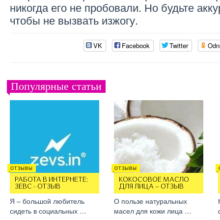
никогда его не пробовали. Но будьте акк
чтобы не вызвать изжогу.
VK
Facebook
Twitter
Odn
Популярные статьи
ОТЗЫВЫ
ОТЗЫВЫ
РАБОТА В ИНТЕРНЕТЕ:
КОКОСОВОЕ МАСЛО
ЗЕВС - ОТЗЫВ
ДЛЯ ЛИЦА – ОТЗЫВ
Я – большой любитель
О пользе натуральных
сидеть в социальных …
масел для кожи лица …