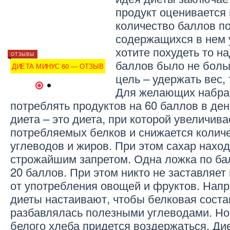
продукт оценивается
количество баллов по
содержащихся в нем 
хотите похудеть то н
ДИЕТЫ
ОТЗЫВЫ
ОТЗЫВЫ
Я
ЙОГУРТОВАЯ ДИЕТА ДЛЯ
баллов было не боль
ДИЕТА МИНУС 60 — ОТЗЫВ
ПОХУДЕНИЯ
ДИЕТА
цель – удержать вес,
1
2
Для желающих набрат
потреблять продуктов на 60 баллов в де
диета – это диета, при которой увеличив
потребляемых белков и снижается колич
углеводов и жиров. При этом сахар нахо
строжайшим запретом. Одна ложка по бал
20 баллов. При этом никто не заставляет
от употребления овощей и фруктов. Напр
диеты настаивают, чтобы белковая сост
разбавлялась полезными углеводами. Но
белого хлеба придется воздержаться. Ди