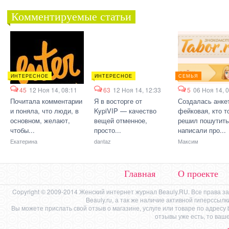
Комментируемые статьи
ИНТЕРЕСНОЕ
ИНТЕРЕСНОЕ
СЕМЬЯ
45
12 Ноя 14, 08:11
63
12 Ноя 14, 12:33
5
06 Ноя 14, 
Почитала комментарии
Я в восторге от
Создалась анке
и поняла, что люди, в
KypiVIP — качество
фейковая, кто т
основном, желают,
вещей отменное,
решил пошутить
чтобы...
просто...
написали про...
Екатерина
dantaz
Максим
Главная
О проекте
Copyright © 2009-2014 Женский интернет журнал Beauly.RU. Все права 
Beauly.ru, а так же наличие активной гиперссыл
Вы можете прислать свой отзыв о магазине, услуге или товаре по адресу
отзывы уже есть, то ваш