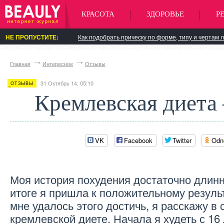
КРАСОТА
ЗДОРОВЬЕ
Р
НЕ ПРОПУСТИТЕ:
Как подобрать прическу по форме, типу и чертам 
Главная
Интересное
Отзывы
31 Октябрь 14, 05:10
ОТЗЫВЫ
Кремлевская диета
VK
Facebook
Twitter
Odn
Моя история похудения достаточно длинн
итоге я пришла к положительному резуль
мне удалось этого достичь, я расскажу в
кремлевской диете. Начала я худеть с 16 