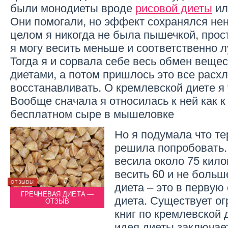
были монодиеты вроде
рисовой диеты
и
Они помогали, но эффект сохранялся не
целом я никогда не была пышечкой, прос
я могу весить меньше и соответственно 
Тогда я и сорвала себе весь обмен веще
диетами, а потом пришлось это все расх
восстанавливать. О кремлевской диете я 
Вообще сначала я относилась к ней как 
бесплатном сыре в мышеловке
Но я подумала что те
решила попробовать.
весила около 75 кило
весить 60 и не больш
диета – это в первую
ОТЗЫВЫ
ОТЗЫВЫ
ОТЗЫВЫ
ГРЕЧНЕВАЯ ДИЕТА —
ГРЕ
диета. Существует о
ЫВ
ОТЗЫВ
РИСОВАЯ ДИЕТА — ОТЗЫВ
книг по кремлевской 
идея диеты заключае